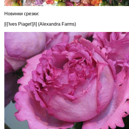
Новинки срезки:
[i]'Ives Piaget'[/i] (Alexandra Farms)