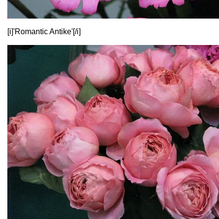
[i]'Romantic Antike'[/i]