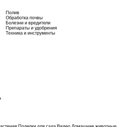
Полив
Обработка почвы
Болезни и вредители
Препараты и удобрения
Техника и инструменты
а
астения
Поделки для сада
Видео
Домашние животные