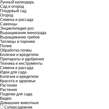
Лунный календарь
Сад и огород
Плодовый сад
Огород
Семена и рассада
Саженцы
Энциклопедия роз
Выращивание винограда
Выращивание грибов
Теплицы и парники
Полив
Обработка почвы
Болезни и вредители
Препараты и удобрения
Техника и инструменты
Семена и рассада
Идеи для сада
Болезни и вредители
Красота и здоровье
Растения
Растения
Поделки для сада
Видео
Домашние животные
Суперсадовник