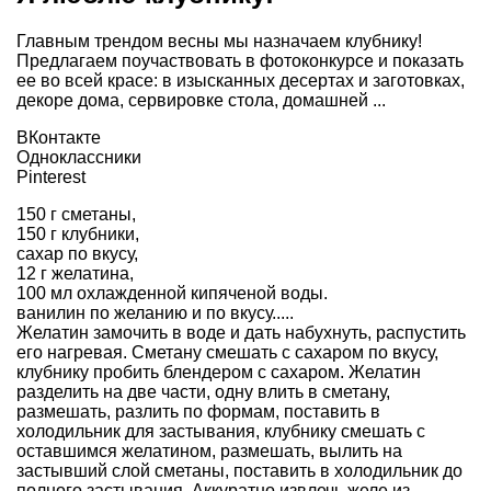
Главным трендом весны мы назначаем клубнику!
Предлагаем поучаствовать в фотоконкурсе и показать
ее во всей красе: в изысканных десертах и заготовках,
декоре дома, сервировке стола, домашней ...
ВКонтакте
Одноклассники
Pinterest
150 г сметаны,
150 г клубники,
сахар по вкусу,
12 г желатина,
100 мл охлажденной кипяченой воды.
ванилин по желанию и по вкусу.....
Желатин замочить в воде и дать набухнуть, распустить
его нагревая. Сметану смешать с сахаром по вкусу,
клубнику пробить блендером с сахаром. Желатин
разделить на две части, одну влить в сметану,
размешать, разлить по формам, поставить в
холодильник для застывания, клубнику смешать с
оставшимся желатином, размешать, вылить на
застывший слой сметаны, поставить в холодильник до
полного застывания. Аккуратно извлечь желе из