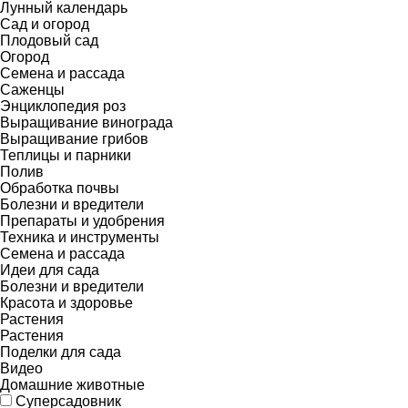
Лунный календарь
Сад и огород
Плодовый сад
Огород
Семена и рассада
Саженцы
Энциклопедия роз
Выращивание винограда
Выращивание грибов
Теплицы и парники
Полив
Обработка почвы
Болезни и вредители
Препараты и удобрения
Техника и инструменты
Семена и рассада
Идеи для сада
Болезни и вредители
Красота и здоровье
Растения
Растения
Поделки для сада
Видео
Домашние животные
Суперсадовник