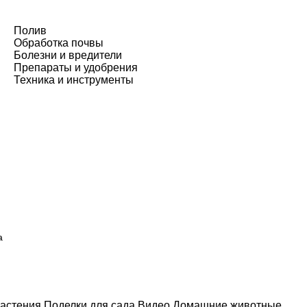
Полив
Обработка почвы
Болезни и вредители
Препараты и удобрения
Техника и инструменты
а
астения
Поделки для сада
Видео
Домашние животные