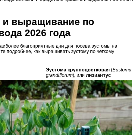
у и выращивание по
ода 2026 года
аиболее благоприятные дни для посева эустомы на
найте подробнее, как выращивать эустому по четкому
Эустома крупноцветковая
(
Eustoma
grandiflorum
), или
лизиантус