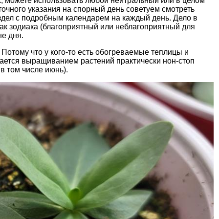
ых, можете использовать любой нейтральный или в целом
точного указания на спорный день советуем смотреть
здел с подробным календарем на каждый день. Дело в
нак зодиака (благоприятный или неблагоприятный для
е дня.
отому что у кого-то есть обогреваемые теплицы и
мается выращиванием растений практически нон-стоп
в том числе июнь).