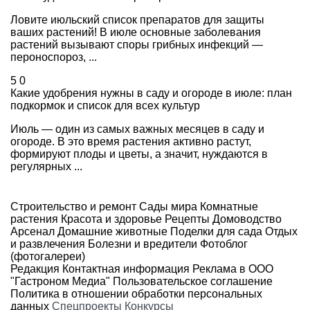
Ловите июльский список препаратов для защиты
ваших растений! В июле основные заболевания
растений вызывают споры грибных инфекций —
пероноспороз, ...
5
0
Какие удобрения нужны в саду и огороде в июле: план
подкормок и список для всех культур
Июль — один из самых важных месяцев в саду и
огороде. В это время растения активно растут,
формируют плоды и цветы, а значит, нуждаются в
регулярных ...
Строительство и ремонт
Сады мира
Комнатные
растения
Красота и здоровье
Рецепты
Домоводство
Арсенал
Домашние животные
Поделки для сада
Отдых
и развлечения
Болезни и вредители
Фотоблог
(фотогалереи)
Редакция
Контактная информация
Реклама в ООО
"Гастроном Медиа"
Пользовательское соглашение
Политика в отношении обработки персональных
данных
Спецпроекты
Конкурсы