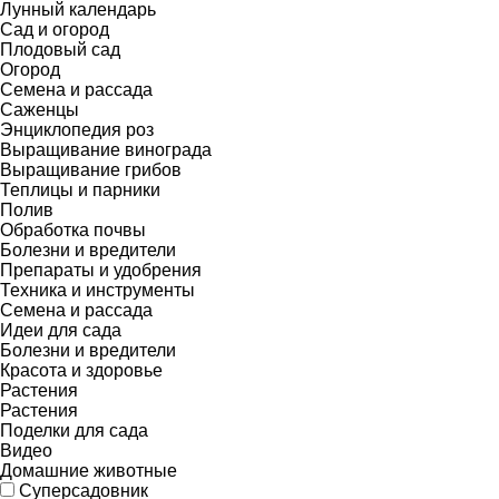
Лунный календарь
Сад и огород
Плодовый сад
Огород
Семена и рассада
Саженцы
Энциклопедия роз
Выращивание винограда
Выращивание грибов
Теплицы и парники
Полив
Обработка почвы
Болезни и вредители
Препараты и удобрения
Техника и инструменты
Семена и рассада
Идеи для сада
Болезни и вредители
Красота и здоровье
Растения
Растения
Поделки для сада
Видео
Домашние животные
Суперсадовник