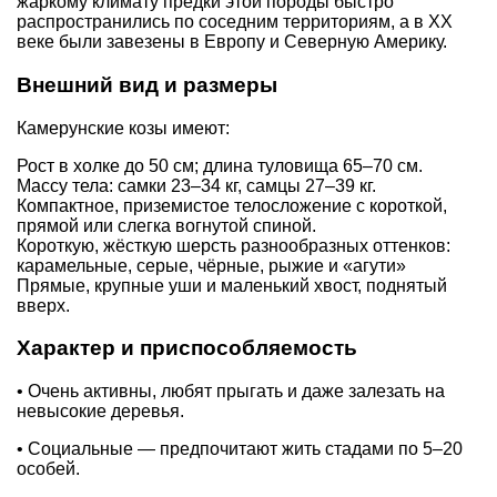
жаркому климату предки этой породы быстро
распространились по соседним территориям, а в XX
веке были завезены в Европу и Северную Америку.
Внешний вид и размеры
Камерунские козы имеют:
Рост в холке до 50 см; длина туловища 65–70 см.
Массу тела: самки 23–34 кг, самцы 27–39 кг.
Компактное, приземистое телосложение с короткой,
прямой или слегка вогнутой спиной.
Короткую, жёсткую шерсть разнообразных оттенков:
карамельные, серые, чёрные, рыжие и «агути»
Прямые, крупные уши и маленький хвост, поднятый
вверх.
Характер и приспособляемость
• Очень активны, любят прыгать и даже залезать на
невысокие деревья.
• Социальные — предпочитают жить стадами по 5–20
особей.