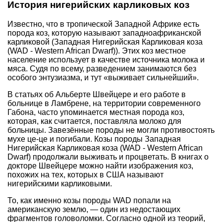
История нигерийских карликовых коз
Известно, что в тропической Западной Африке есть
порода коз, которую называют западноафриканской
карликовой (Западная Нигерийская Карликовая коза
(WAD - Western African Dwarf)). Этих коз местное
население использует в качестве источника молока и
мяса. Судя по всему, разведением занимаются без
особого энтузиазма, и тут «выживает сильнейший».
В статьях об Альберте Швейцере и его работе в
больнице в Ламбрене, на территории современного
Габона, часто упоминается местная порода коз,
которая, как считается, поставляла молоко для
больницы. Завезённые породы не могли противостоять
мухе це-це и погибали. Козы породы Западная
Нигерийская Карликовая коза (WAD - Western African
Dwarf) продолжали выживать и процветать. В книгах о
докторе Швейцере можно найти изображения коз,
похожих на тех, которых в США называют
нигерийскими карликовыми.​
То, как именно козы породы WAD попали на
американскую землю, — один из недостающих
фрагментов головоломки. Согласно одной из теорий,