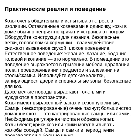
Практические реалии и поведение
Козы очень общительны и испытывают стресс в
изоляции. Оставленные хозяевами в одиночку, козы в
доме обычно неприятно кричат и устраивают погром.
Оборудуйте конструкции для лазания, безопасные
ветки, головоломки-кормушки – взаимодействие
снижают вызванное скукой плохое поведение.
Естественное поведение: жевание, лазание, бодание
головой и копание — это нормально. В помещении это
поведение выражается в грызении мебели, царапании
пола, переворачивании предметов и залезании на
столы/скамьи. Используйте детские калитки,
запирающиеся двери и специальные зоны, безопасные
для коз.
Даже мелкие породы вырастают толстыми и
нуждаются в пространстве.
Козы имеют выраженный запах и сезонную линьку.
Самцы (некастрированные) очень пахнут; большинство
домашних коз — это кастрированные самцы или самки.
Необходима регулярная чистка и обрезка копыт.
Козы блеют; крики коз или крики могут вызывать
жалобы соседей. Самцы и самки в период течки
производят еще больше шума.