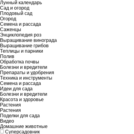
Лунный календарь
Сад и огород
Плодовый сад
Огород
Семена и рассада
Саженцы
Энциклопедия роз
Выращивание винограда
Выращивание грибов
Теплицы и парники
Полив
Обработка почвы
Болезни и вредители
Препараты и удобрения
Техника и инструменты
Семена и рассада
Идеи для сада
Болезни и вредители
Красота и здоровье
Растения
Растения
Поделки для сада
Видео
Домашние животные
Суперсадовник