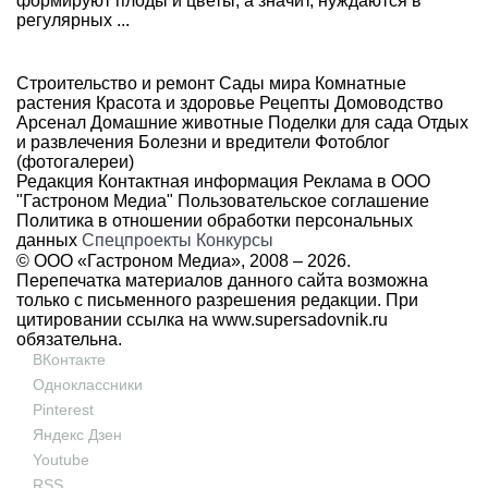
формируют плоды и цветы, а значит, нуждаются в
регулярных ...
Строительство и ремонт
Сады мира
Комнатные
растения
Красота и здоровье
Рецепты
Домоводство
Арсенал
Домашние животные
Поделки для сада
Отдых
и развлечения
Болезни и вредители
Фотоблог
(фотогалереи)
Редакция
Контактная информация
Реклама в ООО
"Гастроном Медиа"
Пользовательское соглашение
Политика в отношении обработки персональных
данных
Спецпроекты
Конкурсы
© ООО «Гастроном Медиа», 2008 –
2026.
Перепечатка материалов данного сайта возможна
только с письменного разрешения редакции. При
цитировании ссылка на
www.supersadovnik.ru
обязательна.
ВКонтакте
Одноклассники
Pinterest
Яндекс Дзен
Youtube
RSS