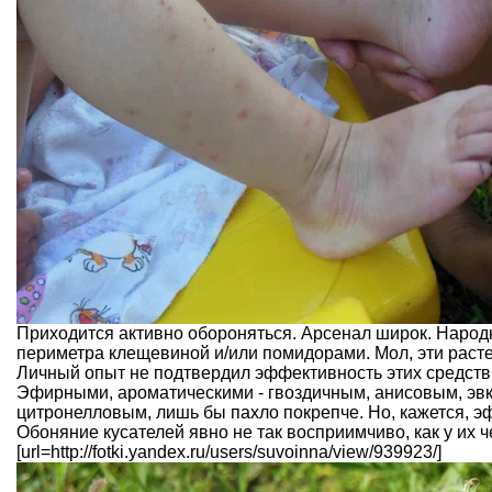
Приходится активно обороняться. Арсенал широк. Народ
периметра клещевиной и/или помидорами. Мол, эти расте
Личный опыт не подтвердил эффективность этих средст
Эфирными, ароматическими - гвоздичным, анисовым, эвка
цитронелловым, лишь бы пахло покрепче. Но, кажется, э
Обоняние кусателей явно не так восприимчиво, как у их 
[url=http://fotki.yandex.ru/users/suvoinna/view/939923/]