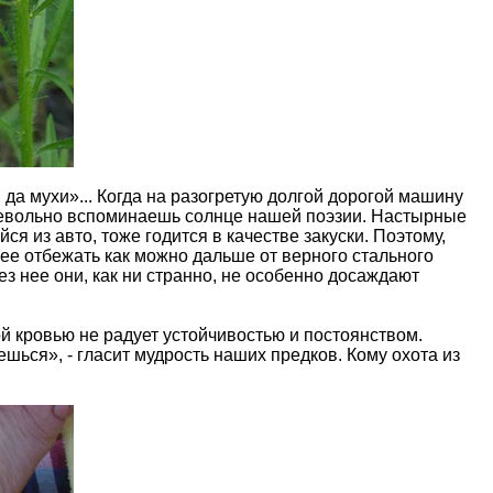
ры да мухи»... Когда на разогретую долгой дорогой машину
невольно вспоминаешь солнце нашей поэзии. Настырные
я из авто, тоже годится в качестве закуски. Поэтому,
рее отбежать как можно дальше от верного стального
ез нее они, как ни странно, не особенно досаждают
й кровью не радует устойчивостью и постоянством.
ешься», - гласит мудрость наших предков. Кому охота из