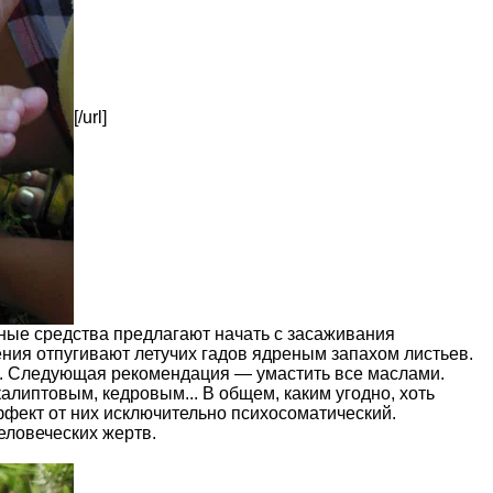
[/url]
ные средства предлагают начать с засаживания
ния отпугивают летучих гадов ядреным запахом листьев.
в. Следующая рекомендация — умастить все маслами.
липтовым, кедровым... В общем, каким угодно, хоть
ффект от них исключительно психосоматический.
человеческих жертв.