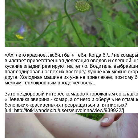
«Ах, лето красное, любил бы я тебя, Когда б /.../ не кома
вылетает приветственная делегация оводов и слепней, 
кусачие злыдни реагируют на тепло. Водитель, выбравшийс
поаплодировав наспех их восторгу, лучше как можно ско
друга. Холодная машина их уже не привлекает, поэтому б
мелким теплокровным вроде человека.
Зато нездоровый интерес комаров к горожанам со сладко
«Невелика зверина - комар, а от него и оберучь не отмаш
беленьких-красивеньких превращаться в пятнистых?
[url=http://fotki.yandex.ru/users/suvoinna/view/939922/]