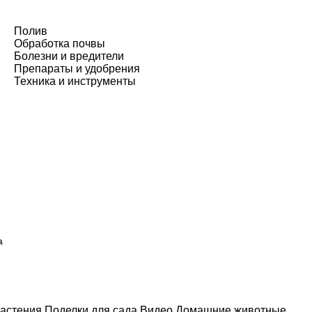
Полив
Обработка почвы
Болезни и вредители
Препараты и удобрения
Техника и инструменты
а
астения
Поделки для сада
Видео
Домашние животные