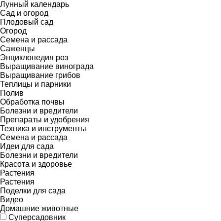
Лунный календарь
Сад и огород
Плодовый сад
Огород
Семена и рассада
Саженцы
Энциклопедия роз
Выращивание винограда
Выращивание грибов
Теплицы и парники
Полив
Обработка почвы
Болезни и вредители
Препараты и удобрения
Техника и инструменты
Семена и рассада
Идеи для сада
Болезни и вредители
Красота и здоровье
Растения
Растения
Поделки для сада
Видео
Домашние животные
Суперсадовник