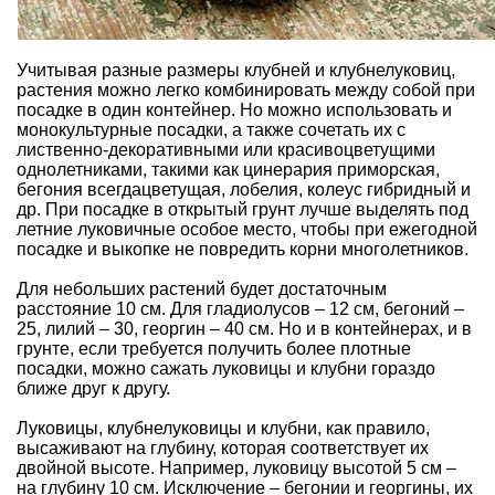
Учитывая разные размеры клубней и клубнелуковиц,
растения можно легко комбинировать между собой при
посадке в один контейнер. Но можно использовать и
монокультурные посадки, а также сочетать их с
лиственно-декоративными или красивоцветущими
однолетниками, такими как цинерария приморская,
бегония всегдацветущая, лобелия, колеус гибридный и
др. При посадке в открытый грунт лучше выделять под
летние луковичные особое место, чтобы при ежегодной
посадке и выкопке не повредить корни многолетников.
Для небольших растений будет достаточным
расстояние 10 см. Для гладиолусов – 12 см, бегоний –
25, лилий – 30, георгин – 40 см. Но и в контейнерах, и в
грунте, если требуется получить более плотные
посадки, можно сажать луковицы и клубни гораздо
ближе друг к другу.
Луковицы, клубнелуковицы и клубни, как правило,
высаживают на глубину, которая соответствует их
двойной высоте. Например, луковицу высотой 5 см –
на глубину 10 см. Исключение – бегонии и георгины, их