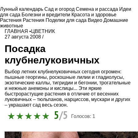
Лунный календарь
Сад и огород
Семена и рассада
Идеи
для сада
Болезни и вредители
Красота и здоровье
Растения
Растения
Поделки для сада
Видео
Домашние
животные
ГЛАВНАЯ
•
ЦВЕТНИК
27 августа 2008
/
Посадка
клубнелуковичных
Выбор летних клубнелуковичных сегодня огромен:
пышные георгины, роскошные лилии и гладиолусы,
экзотические каллы, тигридии и бегонии, трогательные
и нежные анемоны и кислицы... Эти яркие
быстрорастущие растения в отличие от весенних
луковичных – тюльпанов, нарциссов, мускари и других
– украшают сад весь сезон.
5
/5
Голосов:
1