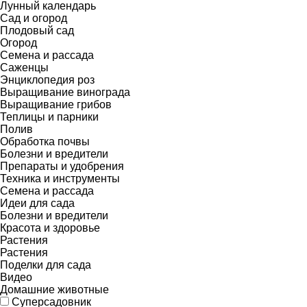
Лунный календарь
Сад и огород
Плодовый сад
Огород
Семена и рассада
Саженцы
Энциклопедия роз
Выращивание винограда
Выращивание грибов
Теплицы и парники
Полив
Обработка почвы
Болезни и вредители
Препараты и удобрения
Техника и инструменты
Семена и рассада
Идеи для сада
Болезни и вредители
Красота и здоровье
Растения
Растения
Поделки для сада
Видео
Домашние животные
Суперсадовник