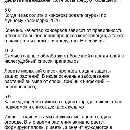
уделять им внимание. Хотя розы требуют большего ...
5
0
Когда и как солить и консервировать огурцы по
Лунному календарю 2026
Конечно, качество консервов зависит от правильности
и точности выполнения процесса консервации, а также
от качества и свежести продуктов. Но если вы ...
10
2
Самые главные обработки от болезней и вредителей в
июле: удобный список препаратов
Ловите июльский список препаратов для защиты
ваших растений! В июле основные заболевания
растений вызывают споры грибных инфекций —
пероноспороз, ...
5
0
Какие удобрения нужны в саду и огороде в июле: план
подкормок и список для всех культур
Июль — один из самых важных месяцев в саду и
огороде. В это время растения активно растут,
формируют плоды и цветы, а значит, нуждаются в