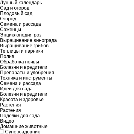
Лунный календарь
Сад и огород
Плодовый сад
Огород
Семена и рассада
Саженцы
Энциклопедия роз
Выращивание винограда
Выращивание грибов
Теплицы и парники
Полив
Обработка почвы
Болезни и вредители
Препараты и удобрения
Техника и инструменты
Семена и рассада
Идеи для сада
Болезни и вредители
Красота и здоровье
Растения
Растения
Поделки для сада
Видео
Домашние животные
Суперсадовник