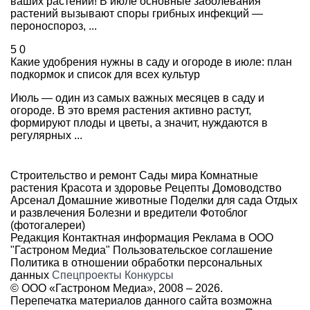
ваших растений! В июле основные заболевания
растений вызывают споры грибных инфекций —
пероноспороз, ...
5
0
Какие удобрения нужны в саду и огороде в июле: план
подкормок и список для всех культур
Июль — один из самых важных месяцев в саду и
огороде. В это время растения активно растут,
формируют плоды и цветы, а значит, нуждаются в
регулярных ...
Строительство и ремонт
Сады мира
Комнатные
растения
Красота и здоровье
Рецепты
Домоводство
Арсенал
Домашние животные
Поделки для сада
Отдых
и развлечения
Болезни и вредители
Фотоблог
(фотогалереи)
Редакция
Контактная информация
Реклама в ООО
"Гастроном Медиа"
Пользовательское соглашение
Политика в отношении обработки персональных
данных
Спецпроекты
Конкурсы
© ООО «Гастроном Медиа», 2008 –
2026.
Перепечатка материалов данного сайта возможна