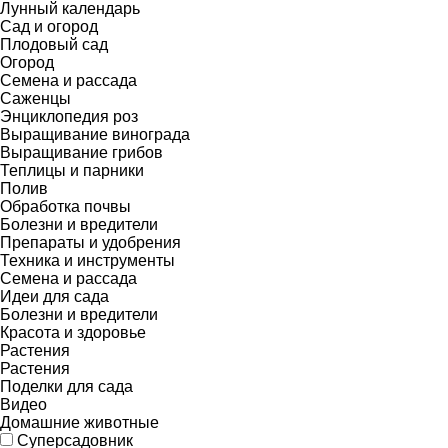
Лунный календарь
Сад и огород
Плодовый сад
Огород
Семена и рассада
Саженцы
Энциклопедия роз
Выращивание винограда
Выращивание грибов
Теплицы и парники
Полив
Обработка почвы
Болезни и вредители
Препараты и удобрения
Техника и инструменты
Семена и рассада
Идеи для сада
Болезни и вредители
Красота и здоровье
Растения
Растения
Поделки для сада
Видео
Домашние животные
Суперсадовник