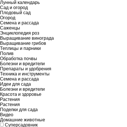
Лунный календарь
Сад и огород
Плодовый сад
Огород
Семена и рассада
Саженцы
Энциклопедия роз
Выращивание винограда
Выращивание грибов
Теплицы и парники
Полив
Обработка почвы
Болезни и вредители
Препараты и удобрения
Техника и инструменты
Семена и рассада
Идеи для сада
Болезни и вредители
Красота и здоровье
Растения
Растения
Поделки для сада
Видео
Домашние животные
Суперсадовник