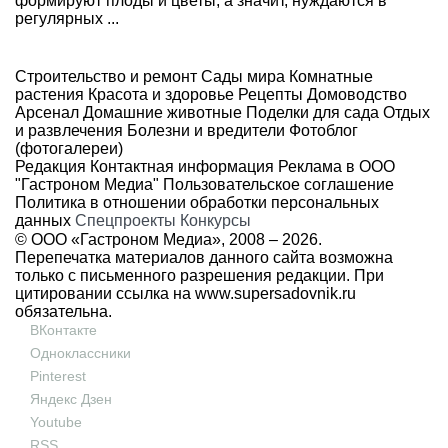
формируют плоды и цветы, а значит, нуждаются в
регулярных ...
Строительство и ремонт
Сады мира
Комнатные
растения
Красота и здоровье
Рецепты
Домоводство
Арсенал
Домашние животные
Поделки для сада
Отдых
и развлечения
Болезни и вредители
Фотоблог
(фотогалереи)
Редакция
Контактная информация
Реклама в ООО
"Гастроном Медиа"
Пользовательское соглашение
Политика в отношении обработки персональных
данных
Спецпроекты
Конкурсы
© ООО «Гастроном Медиа», 2008 –
2026.
Перепечатка материалов данного сайта возможна
только с письменного разрешения редакции. При
цитировании ссылка на
www.supersadovnik.ru
обязательна.
ВКонтакте
Одноклассники
Pinterest
Яндекс Дзен
Youtube
RSS