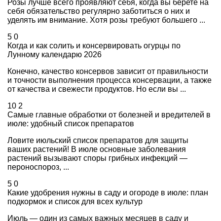
Розы лучше всего проявляют себя, когда вы берете на
себя обязательство регулярно заботиться о них и
уделять им внимание. Хотя розы требуют большего ...
5
0
Когда и как солить и консервировать огурцы по
Лунному календарю 2026
Конечно, качество консервов зависит от правильности
и точности выполнения процесса консервации, а также
от качества и свежести продуктов. Но если вы ...
10
2
Самые главные обработки от болезней и вредителей в
июле: удобный список препаратов
Ловите июльский список препаратов для защиты
ваших растений! В июле основные заболевания
растений вызывают споры грибных инфекций —
пероноспороз, ...
5
0
Какие удобрения нужны в саду и огороде в июле: план
подкормок и список для всех культур
Июль — один из самых важных месяцев в саду и