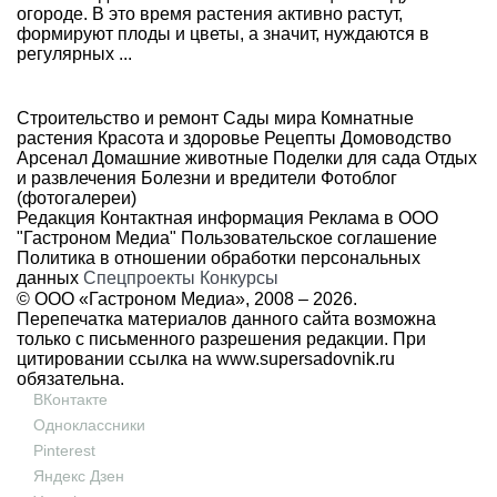
огороде. В это время растения активно растут,
формируют плоды и цветы, а значит, нуждаются в
регулярных ...
Строительство и ремонт
Сады мира
Комнатные
растения
Красота и здоровье
Рецепты
Домоводство
Арсенал
Домашние животные
Поделки для сада
Отдых
и развлечения
Болезни и вредители
Фотоблог
(фотогалереи)
Редакция
Контактная информация
Реклама в ООО
"Гастроном Медиа"
Пользовательское соглашение
Политика в отношении обработки персональных
данных
Спецпроекты
Конкурсы
© ООО «Гастроном Медиа», 2008 –
2026.
Перепечатка материалов данного сайта возможна
только с письменного разрешения редакции. При
цитировании ссылка на
www.supersadovnik.ru
обязательна.
ВКонтакте
Одноклассники
Pinterest
Яндекс Дзен