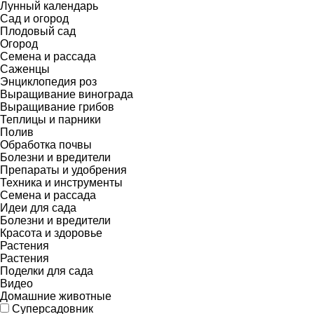
Лунный календарь
Сад и огород
Плодовый сад
Огород
Семена и рассада
Саженцы
Энциклопедия роз
Выращивание винограда
Выращивание грибов
Теплицы и парники
Полив
Обработка почвы
Болезни и вредители
Препараты и удобрения
Техника и инструменты
Семена и рассада
Идеи для сада
Болезни и вредители
Красота и здоровье
Растения
Растения
Поделки для сада
Видео
Домашние животные
Суперсадовник