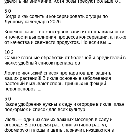
уделять им внимание. Хотя розы требуют большего ...
5
0
Когда и как солить и консервировать огурцы по
Лунному календарю 2026
Конечно, качество консервов зависит от правильности
и точности выполнения процесса консервации, а также
от качества и свежести продуктов. Но если вы ...
10
2
Самые главные обработки от болезней и вредителей в
июле: удобный список препаратов
Ловите июльский список препаратов для защиты
ваших растений! В июле основные заболевания
растений вызывают споры грибных инфекций —
пероноспороз, ...
5
0
Какие удобрения нужны в саду и огороде в июле: план
подкормок и список для всех культур
Июль — один из самых важных месяцев в саду и
огороде. В это время растения активно растут,
формируют плоды и цветы, а значит, нуждаются в