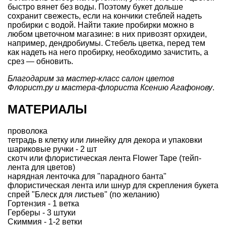
быстро вянет без воды. Поэтому букет дольше
сохранит свежесть, если на кончики стеблей надеть
пробирки с водой. Найти такие пробирки можно в
любом цветочном магазине: в них привозят орхидеи,
например, дендробиумы. Стебель цветка, перед тем
как надеть на него пробирку, необходимо зачистить, а
срез — обновить.
Благодарим за мастер-класс салон цветов
Флорист.ру
и мастера-флориста Ксению Агафонову
.
МАТЕРИАЛЫ
проволока
тетрадь в клетку или линейку для декора и упаковки
шариковые ручки - 2 шт
скотч или флористическая лента Flower Tape (тейп-
лента для цветов)
нарядная ленточка для "парадного банта"
флористическая лента или шнур для скрепления букета
спрей "Блеск для листьев" (по желанию)
Гортензия - 1 ветка
Герберы - 3 штуки
Скиммия - 1-2 ветки