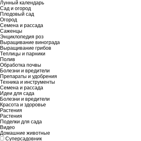
Лунный календарь
Сад и огород
Плодовый сад
Огород
Семена и рассада
Саженцы
Энциклопедия роз
Выращивание винограда
Выращивание грибов
Теплицы и парники
Полив
Обработка почвы
Болезни и вредители
Препараты и удобрения
Техника и инструменты
Семена и рассада
Идеи для сада
Болезни и вредители
Красота и здоровье
Растения
Растения
Поделки для сада
Видео
Домашние животные
Суперсадовник