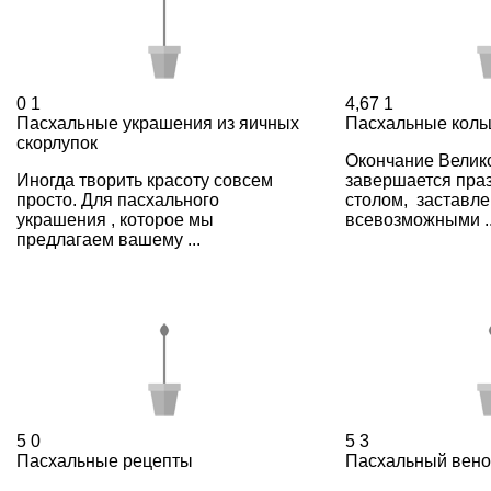
0
1
4,67
1
Пасхальные украшения из яичных
Пасхальные коль
скорлупок
Окончание Велико
Иногда творить красоту совсем
завершается пра
просто. Для пасхального
столом, заставл
украшения , которое мы
всевозможными ..
предлагаем вашему ...
5
0
5
3
Пасхальные рецепты
Пасхальный вено