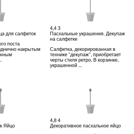
4,4
3
ца для салфеток
Пасхальные украшения. Декупаж
на салфетке
го поста
зднично накрытым
Салфетка, декорированная в
енным
технике "декупаж", приобретает
.
черты стиля ретро. В корзинке,
украшенной ...
4,8
4
к Яйцо
Декоративное пасхальное яйцо