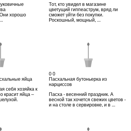
луковичные
Тот, кто увидел в магазине
тва
цветущий гиппеаструм, вряд ли
 Они хорошо
сможет уйти без покупки.
..
Роскошный, мощный, ...
0
0
схальные яйца
Пасхальная бутоньерка из
нарциссов
я себя хозяйка к
о красит яйца –
Пасха - весенний праздник. А
шелухой.
весной так хочется свежих цветов -
и на столе в сервировке, и в ...