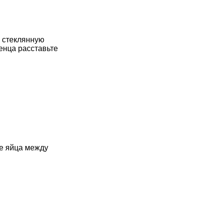
 стеклянную
енца расставьте
е яйца между