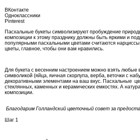
ВКонтакте
Одноклассники
Pinterest
Пасхальные букеты символизируют пробуждение природы
композиции к этому празднику должны быть яркими и п
популярными пасхальными цветами считаются нарциссы, 
цветы, главное, чтобы они вам нравились.
Для букета с весенним настроением можно взять любые 
символикой (яйца, яичная скорлупа, верба, веточки с на
декоративными элементами на ваш вкус. Пасхальные цве
стеклянных, каменных и керамических емкостях. А натур
композиции.
Благодарим Голландский цветочный совет за предос
Шаг 1