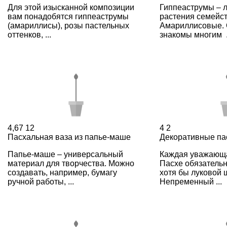
Для этой изысканной композиции
Гиппеаструмы – 
вам понадобятся гиппеаструмы
растения семейс
(амариллисы), розы пастельных
Амариллисовые.
оттенков, ...
знакомы многим .
4,67
12
4
2
Пасхальная ваза из папье-маше
Декоративные па
Папье-маше – универсальный
Каждая уважающа
материал для творчества. Можно
Пасхе обязательн
создавать, например, бумагу
хотя бы луковой 
ручной работы, ...
Непременный ...