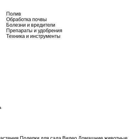
Полив
Обработка почвы
Болезни и вредители
Препараты и удобрения
Техника и инструменты
а
астения
Поделки для сада
Видео
Домашние животные