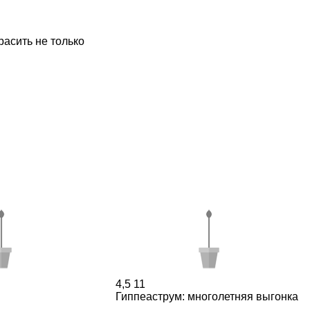
асить не только
4,5
11
Гиппеаструм: многолетняя выгонка