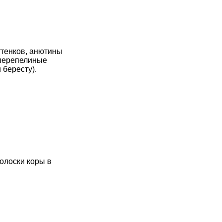
ттенков, анютины
, перепелиные
 бересту).
олоски коры в