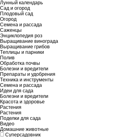
Лунный календарь
Сад и огород
Плодовый сад
Огород
Семена и рассада
Саженцы
Энциклопедия роз
Выращивание винограда
Выращивание грибов
Теплицы и парники
Полив
Обработка почвы
Болезни и вредители
Препараты и удобрения
Техника и инструменты
Семена и рассада
Идеи для сада
Болезни и вредители
Красота и здоровье
Растения
Растения
Поделки для сада
Видео
Домашние животные
Суперсадовник