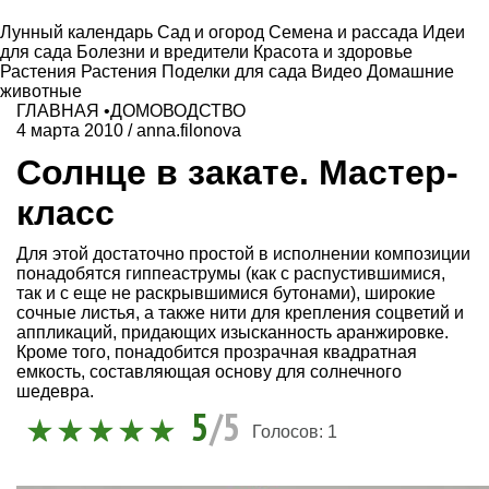
Лунный календарь
Сад и огород
Семена и рассада
Идеи
для сада
Болезни и вредители
Красота и здоровье
Растения
Растения
Поделки для сада
Видео
Домашние
животные
ГЛАВНАЯ
•
ДОМОВОДСТВО
4 марта 2010
/
anna.filonova
Солнце в закате. Мастер-
класс
Для этой достаточно простой в исполнении композиции
понадобятся гиппеаструмы (как с распустившимися,
так и с еще не раскрывшимися бутонами), широкие
сочные листья, а также нити для крепления соцветий и
аппликаций, придающих изысканность аранжировке.
Кроме того, понадобится прозрачная квадратная
емкость, составляющая основу для солнечного
шедевра.
5
/5
Голосов:
1