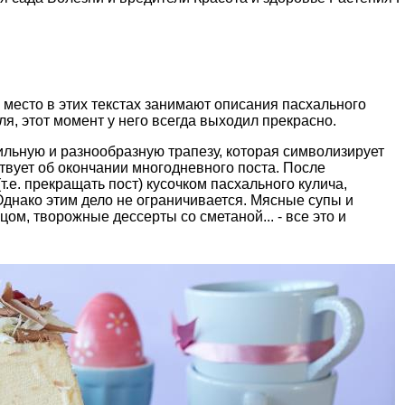
 место в этих текстах занимают описания пасхального
ля, этот момент у него всегда выходил прекрасно.
ильную и разнообразную трапезу, которая символизирует
твует об окончании многодневного поста. После
.е. прекращать пост) кусочком пасхального кулича,
днако этим дело не ограничивается. Мясные супы и
ом, творожные дессерты со сметаной... - все это и