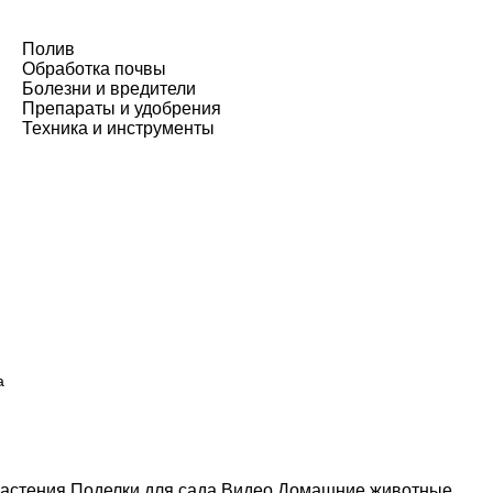
Полив
Обработка почвы
Болезни и вредители
Препараты и удобрения
Техника и инструменты
а
астения
Поделки для сада
Видео
Домашние животные