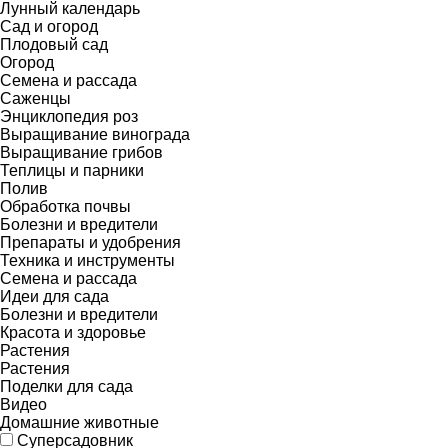
Лунный календарь
Сад и огород
Плодовый сад
Огород
Семена и рассада
Саженцы
Энциклопедия роз
Выращивание винограда
Выращивание грибов
Теплицы и парники
Полив
Обработка почвы
Болезни и вредители
Препараты и удобрения
Техника и инструменты
Семена и рассада
Идеи для сада
Болезни и вредители
Красота и здоровье
Растения
Растения
Поделки для сада
Видео
Домашние животные
Суперсадовник