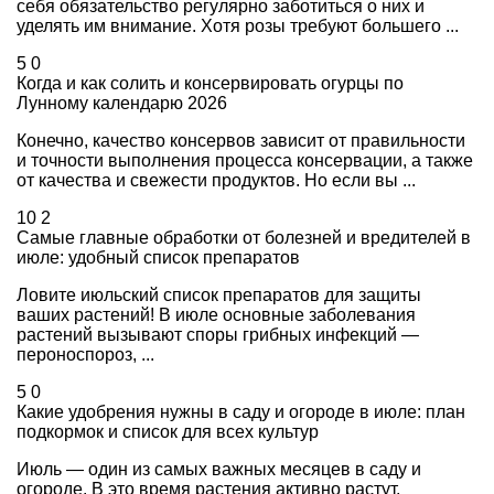
себя обязательство регулярно заботиться о них и
уделять им внимание. Хотя розы требуют большего ...
5
0
Когда и как солить и консервировать огурцы по
Лунному календарю 2026
Конечно, качество консервов зависит от правильности
и точности выполнения процесса консервации, а также
от качества и свежести продуктов. Но если вы ...
10
2
Самые главные обработки от болезней и вредителей в
июле: удобный список препаратов
Ловите июльский список препаратов для защиты
ваших растений! В июле основные заболевания
растений вызывают споры грибных инфекций —
пероноспороз, ...
5
0
Какие удобрения нужны в саду и огороде в июле: план
подкормок и список для всех культур
Июль — один из самых важных месяцев в саду и
огороде. В это время растения активно растут,