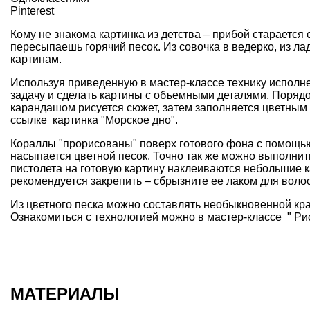
Pinterest
Кому не знакома картинка из детства – прибой старается 
пересыпаешь горячий песок. Из совочка в ведерко, из ла
картинам.
Используя приведенную в мастер-классе технику исполн
задачу и сделать картины с объемными деталями. Порядо
карандашом рисуется сюжет, затем заполняется цветным
ссылке
картинка "Морское дно"
.
Кораллы "прорисованы" поверх готового фона с помощью 
насыпается цветной песок. Точно так же можно выполни
пистолета на готовую картину наклеиваются небольшие к
рекомендуется закрепить – сбрызните ее лаком для воло
Из цветного песка можно составлять необыкновенной кр
Ознакомиться с технологией можно в мастер-классе
" Ри
МАТЕРИАЛЫ