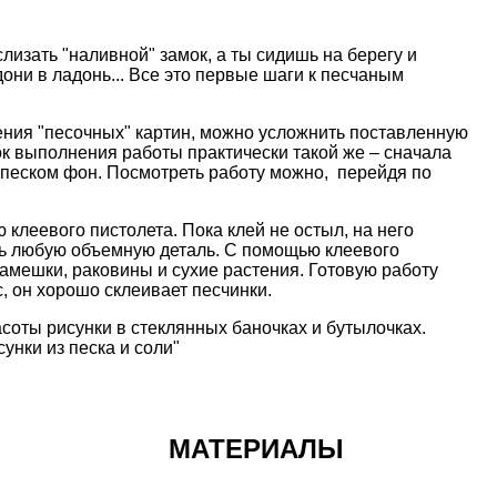
слизать "наливной" замок, а ты сидишь на берегу и
дони в ладонь... Все это первые шаги к песчаным
ения "песочных" картин, можно усложнить поставленную
к выполнения работы практически такой же – сначала
 песком фон. Посмотреть работу можно, перейдя по
клеевого пистолета. Пока клей не остыл, на него
ть любую объемную деталь. С помощью клеевого
амешки, раковины и сухие растения. Готовую работу
с, он хорошо склеивает песчинки.
асоты рисунки в стеклянных
баночках и бутылочках
.
сунки из песка и соли"
МАТЕРИАЛЫ