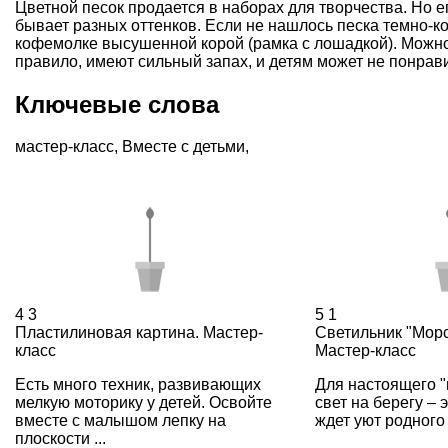
Цветной песок продается в наборах для творчества. Но
бывает разных оттенков. Если не нашлось песка темно-к
кофемолке высушенной корой (рамка с лошадкой). Можно 
правило, имеют сильный запах, и детям может не понрави
Ключевые слова
мастер-класс
,
Вместе с детьми
,
4
3
5
1
Пластилиновая картина. Мастер-
Cветильник "Морс
класс
Мастер-класс
Есть много техник, развивающих
Для настоящего "
мелкую моторику у детей. Освойте
свет на берегу – э
вместе с малышом лепку на
ждет уют родного 
плоскости ...