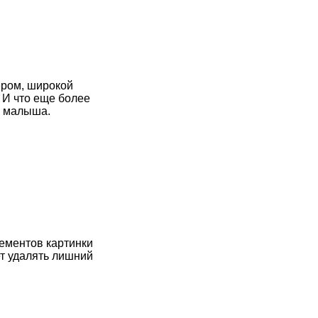
ером, широкой
 И что еще более
о малыша.
лементов картинки
ет удалять лишний