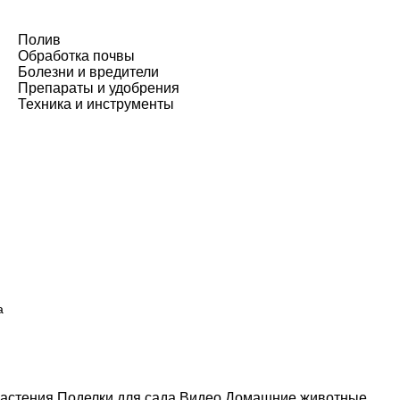
Полив
Обработка почвы
Болезни и вредители
Препараты и удобрения
Техника и инструменты
а
астения
Поделки для сада
Видео
Домашние животные