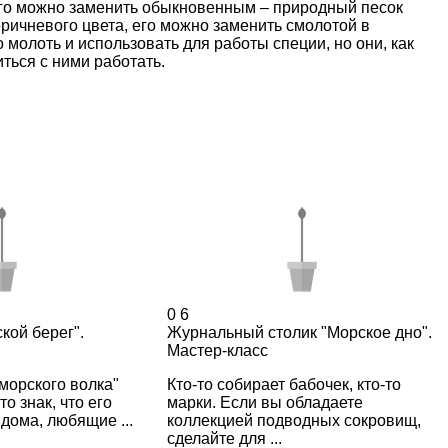
 его можно заменить обыкновенным – природный песок
оричневого цвета, его можно заменить смолотой в
молоть и использовать для работы специи, но они, как
ться с ними работать.
0
6
кой берег".
Журнальный столик "Морское дно".
Мастер-класс
морского волка"
Кто-то собирает бабочек, кто-то
то знак, что его
марки. Если вы обладаете
дома, любящие ...
коллекцией подводных сокровищ,
сделайте для ...