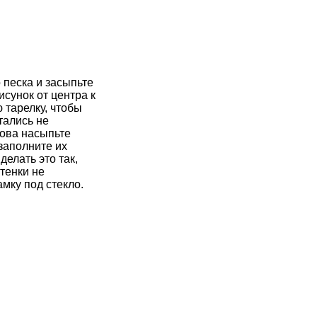
 песка и засыпьте
сунок от центра к
 тарелку, чтобы
тались не
нова насыпьте
 заполните их
делать это так,
тенки не
мку под стекло.