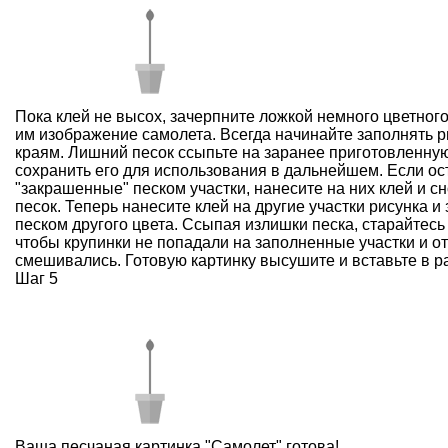
Пока клей не высох, зачерпните ложкой немного цветного
им изображение самолета. Всегда начинайте заполнять ри
краям. Лишний песок ссыпьте на заранее приготовленную
сохранить его для использования в дальнейшем. Если ос
"закрашенные" песком участки, нанесите на них клей и с
песок. Теперь нанесите клей на другие участки рисунка и
песком другого цвета. Ссыпая излишки песка, старайтесь 
чтобы крупинки не попадали на заполненные участки и от
смешивались. Готовую картинку высушите и вставьте в ра
Шаг 5
Ваша песчаная картинка "Самолет" готова!