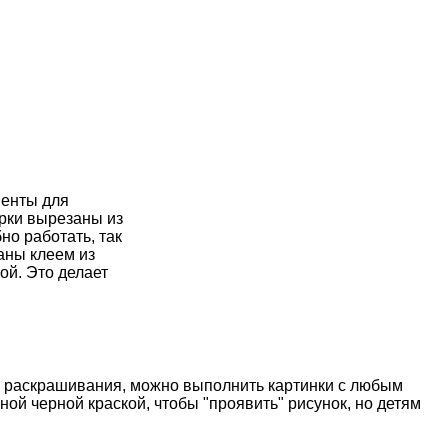
менты для
урки вырезаны из
но работать, так
таны клеем из
ой. Это делает
я раскрашивания, можно выполнить картинки с любым
ой черной краской, чтобы "проявить" рисунок, но детям