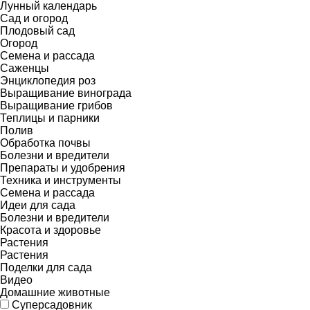
Лунный календарь
Сад и огород
Плодовый сад
Огород
Семена и рассада
Саженцы
Энциклопедия роз
Выращивание винограда
Выращивание грибов
Теплицы и парники
Полив
Обработка почвы
Болезни и вредители
Препараты и удобрения
Техника и инструменты
Семена и рассада
Идеи для сада
Болезни и вредители
Красота и здоровье
Растения
Растения
Поделки для сада
Видео
Домашние животные
Суперсадовник