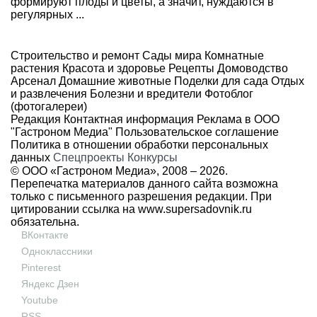
формируют плоды и цветы, а значит, нуждаются в
регулярных ...
Строительство и ремонт
Сады мира
Комнатные
растения
Красота и здоровье
Рецепты
Домоводство
Арсенал
Домашние животные
Поделки для сада
Отдых
и развлечения
Болезни и вредители
Фотоблог
(фотогалереи)
Редакция
Контактная информация
Реклама в ООО
"Гастроном Медиа"
Пользовательское соглашение
Политика в отношении обработки персональных
данных
Спецпроекты
Конкурсы
© ООО «Гастроном Медиа», 2008 –
2026.
Перепечатка материалов данного сайта возможна
только с письменного разрешения редакции. При
цитировании ссылка на
www.supersadovnik.ru
обязательна.
ВКонтакте
Одноклассники
Pinterest
Яндекс Дзен
Youtube
RSS