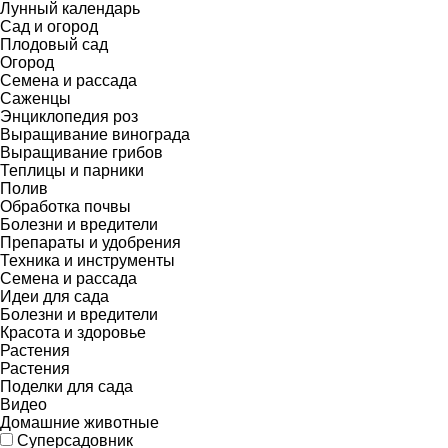
Лунный календарь
Сад и огород
Плодовый сад
Огород
Семена и рассада
Саженцы
Энциклопедия роз
Выращивание винограда
Выращивание грибов
Теплицы и парники
Полив
Обработка почвы
Болезни и вредители
Препараты и удобрения
Техника и инструменты
Семена и рассада
Идеи для сада
Болезни и вредители
Красота и здоровье
Растения
Растения
Поделки для сада
Видео
Домашние животные
Суперсадовник