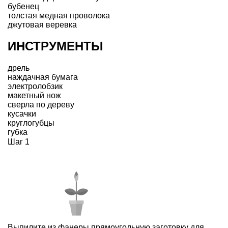
бубенец
толстая медная проволока
джутовая веревка
ИНСТРУМЕНТЫ
дрель
наждачная бумага
электролобзик
макетный нож
сверла по дереву
кусачки
круглогубцы
губка
Шаг 1
Выпилите из фанеры прямоугольную заготовку для