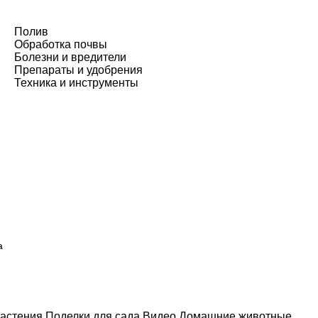
Полив
Обработка почвы
Болезни и вредители
Препараты и удобрения
Техника и инструменты
а
астения
Поделки для сада
Видео
Домашние животные