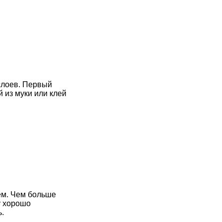
слоев. Первый
 из муки или клей
ем. Чем больше
у хорошо
.