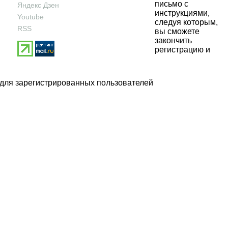
письмо с
Яндекс Дзен
инструкциями,
Youtube
следуя которым,
RSS
вы сможете
закончить
регистрацию и
 для зарегистрированных пользователей