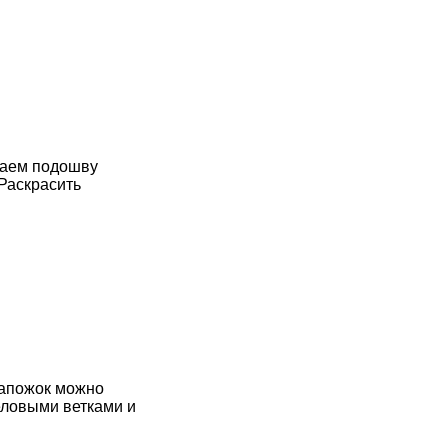
заем подошву
Раскрасить
сапожок можно
еловыми ветками и