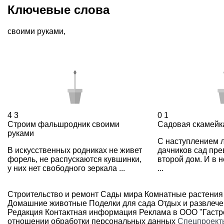
Ключевые слова
своими руками
,
4
3
0
1
Строим фальшродник своими
Садовая скамейк
руками
С наступлением л
В искусственных родниках не живет
дачников сад пр
форель, не распускаются кувшинки,
второй дом. И в н
у них нет свободного зеркала ...
...
Строительство и ремонт
Сады мира
Комнатные растения
Домашние животные
Поделки для сада
Отдых и развлеч
Редакция
Контактная информация
Реклама в ООО "Гаст
отношении обработки персональных данных
Спецпроект