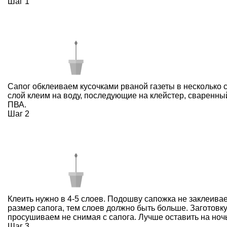
Шаг 1
Сапог обклеиваем кусочками рваной газеты в несколько 
слой клеим на воду, последующие на клейстер, сваренный
ПВА.
Шаг 2
Клеить нужно в 4-5 слоев. Подошву сапожка не заклеива
размер сапога, тем слоев должно быть больше. Заготовк
просушиваем не снимая с сапога. Лучше оставить на ночь
Шаг 3