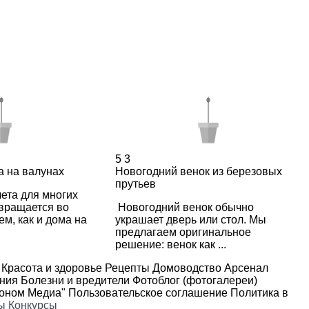
5
3
а на валунах
Новогодний венок из березовых
прутьев
ета для многих
евращается во
Новогодний венок обычно
ем, как и дома на
украшает дверь или стол. Мы
предлагаем оригинальное
решение: венок как ...
Красота и здоровье
Рецепты
Домоводство
Арсенал
ения
Болезни и вредители
Фотоблог (фотогалереи)
роном Медиа"
Пользовательское соглашение
Политика в
ы
Конкурсы