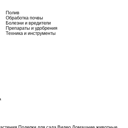
Полив
Обработка почвы
Болезни и вредители
Препараты и удобрения
Техника и инструменты
а
астения
Поделки для сада
Видео
Домашние животные