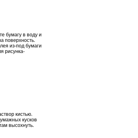
е бумагу в воду и
на поверхность.
лея из-под бумаги
я рисунка-
аствор кистью.
бумажных кусков
там высохнуть.