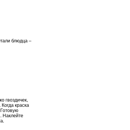
етали блюдца –
о гвоздичек,
 Когда краска
 Готовую
. Наклейте
а.