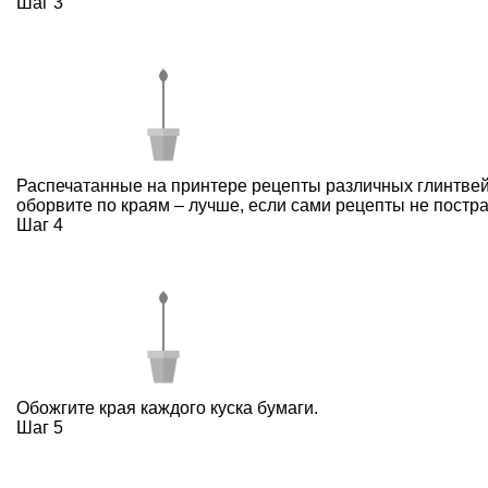
Шаг 3
Распечатанные на принтере рецепты различных глинтве
оборвите по краям – лучше, если сами рецепты не постра
Шаг 4
Обожгите края каждого куска бумаги.
Шаг 5