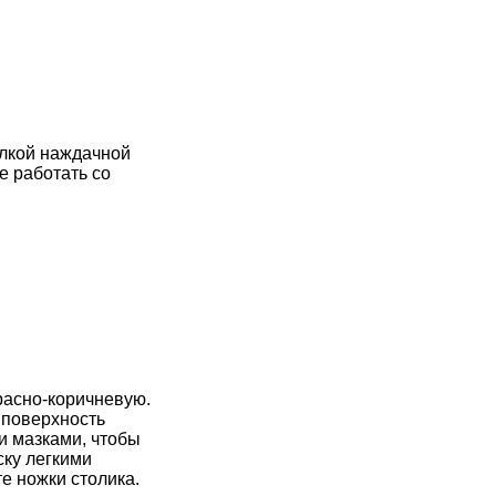
елкой наждачной
е работать со
расно-коричневую.
а поверхность
и мазками, чтобы
ску легкими
е ножки столика.