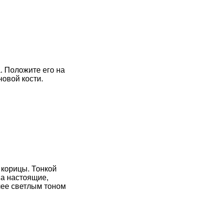
. Положите его на
новой кости.
 корицы. Тонкой
на настоящие,
лее светлым тоном