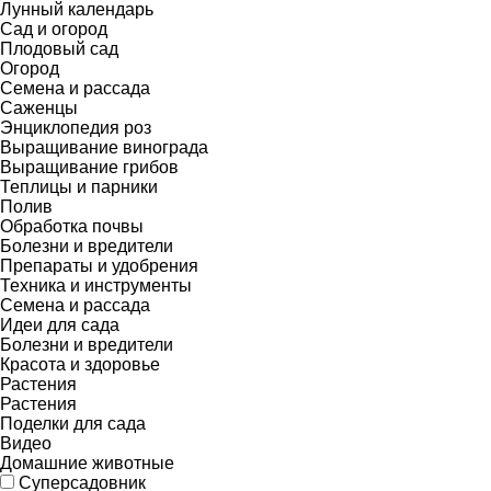
Лунный календарь
Сад и огород
Плодовый сад
Огород
Семена и рассада
Саженцы
Энциклопедия роз
Выращивание винограда
Выращивание грибов
Теплицы и парники
Полив
Обработка почвы
Болезни и вредители
Препараты и удобрения
Техника и инструменты
Семена и рассада
Идеи для сада
Болезни и вредители
Красота и здоровье
Растения
Растения
Поделки для сада
Видео
Домашние животные
Суперсадовник