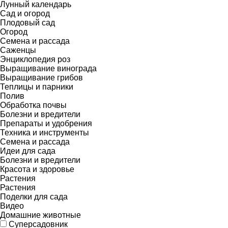
Лунный календарь
Сад и огород
Плодовый сад
Огород
Семена и рассада
Саженцы
Энциклопедия роз
Выращивание винограда
Выращивание грибов
Теплицы и парники
Полив
Обработка почвы
Болезни и вредители
Препараты и удобрения
Техника и инструменты
Семена и рассада
Идеи для сада
Болезни и вредители
Красота и здоровье
Растения
Растения
Поделки для сада
Видео
Домашние животные
Суперсадовник