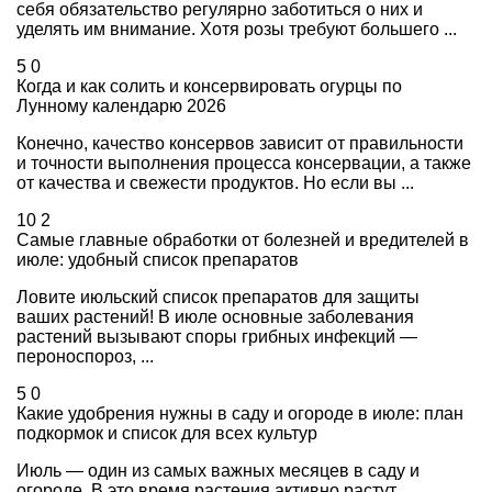
себя обязательство регулярно заботиться о них и
уделять им внимание. Хотя розы требуют большего ...
5
0
Когда и как солить и консервировать огурцы по
Лунному календарю 2026
Конечно, качество консервов зависит от правильности
и точности выполнения процесса консервации, а также
от качества и свежести продуктов. Но если вы ...
10
2
Самые главные обработки от болезней и вредителей в
июле: удобный список препаратов
Ловите июльский список препаратов для защиты
ваших растений! В июле основные заболевания
растений вызывают споры грибных инфекций —
пероноспороз, ...
5
0
Какие удобрения нужны в саду и огороде в июле: план
подкормок и список для всех культур
Июль — один из самых важных месяцев в саду и
огороде. В это время растения активно растут,