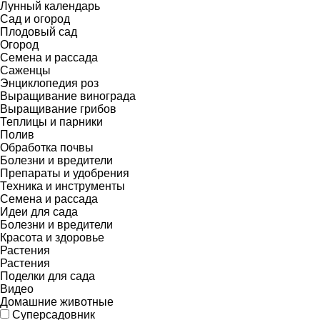
Лунный календарь
Сад и огород
Плодовый сад
Огород
Семена и рассада
Саженцы
Энциклопедия роз
Выращивание винограда
Выращивание грибов
Теплицы и парники
Полив
Обработка почвы
Болезни и вредители
Препараты и удобрения
Техника и инструменты
Семена и рассада
Идеи для сада
Болезни и вредители
Красота и здоровье
Растения
Растения
Поделки для сада
Видео
Домашние животные
Суперсадовник