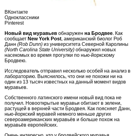
ВКонтакте
Одноклассники
Pinterest
Новый вид муравьев
обнаружен
на Бродвее
. Как
сообщает
New York Post
, американский биолог Роб
Данн
(Rob Dunn)
из университета Северной Каролины
(North Carolina State University)
обнаружил новых
насекомых во время прогулки по нью-йоркскому
Бродвею.
Исследователь отправил несколько особей на анализ в
лабораторию. Выяснилось, что они не похожи ни на
один из 13 тысяч известных на данный момент видов
муравьев.
Собственного латинского имени новый вид пока не
получил. Новооткрытые муравьи обитают в зелени,
растущей в верхней части Бродвея. Как поясняет Данн,
нью-йоркский муравей немного меньше других
североамериканских муравьёв и больше похож на
муравьёв европейских.
Очень интересно, что у бродвейского муравья