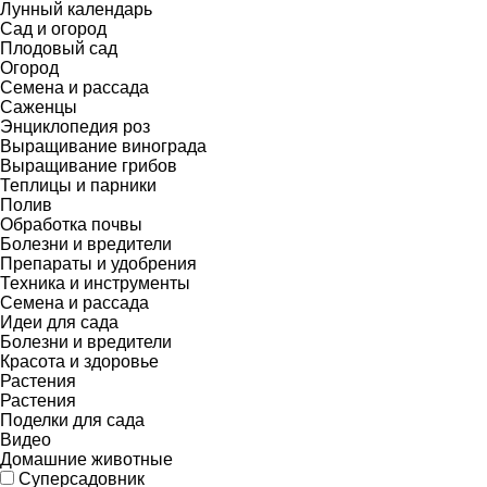
Лунный календарь
Сад и огород
Плодовый сад
Огород
Семена и рассада
Саженцы
Энциклопедия роз
Выращивание винограда
Выращивание грибов
Теплицы и парники
Полив
Обработка почвы
Болезни и вредители
Препараты и удобрения
Техника и инструменты
Семена и рассада
Идеи для сада
Болезни и вредители
Красота и здоровье
Растения
Растения
Поделки для сада
Видео
Домашние животные
Суперсадовник