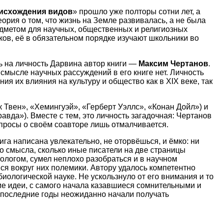
исхождения видов
» прошло уже полторы сотни лет, а
еория о том, что жизнь на Земле развивалась, а не была
редметом для научных, общественных и религиозных
ков, её в обязательном порядке изучают школьники во
ь на личность Дарвина автор книги —
Максим Чертанов
.
 смысле научных рассуждений в его книге нет. Личность
ия их влияния на культуру и общество как в XIX веке, так
Твен», «Хемингуэй», «Герберт Уэллс», «Конан Дойл») и
вда»). Вместе с тем, это личность загадочная: Чертанов
опросы о своём соавторе лишь отмалчивается.
нига написана увлекательно, не оторвёшься, и ёмко: ни
о смысла, сколько иные писатели на две страницы
иологом, сумел неплохо разобраться и в научном
ся вокруг них полемики. Автору удалось компетентно
иологической науке. Не ускользнуло от его внимания и то
ие идеи, с самого начала казавшиеся сомнительными и
в последние годы неожиданно начали получать