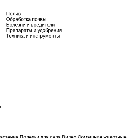
Полив
Обработка почвы
Болезни и вредители
Препараты и удобрения
Техника и инструменты
а
астения
Поделки для сада
Видео
Домашние животные