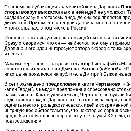
Со времени публикации знаменитой книги Дарвина «
Про
споры вокруг высказанных в ней идей
не умолкают. Т
создана сразу, в «готовом» виде, до сих пор является п
дискуссий. Притом, что у теории Дарвина много противни
многих странах, в том числе в России.
Именно с этих дискуссионных позиций пытается взглянут
Сразу оговоримся, что он — не биолог, поэтому в прямом
Дарвина и его идеи интересуют автора скорее с точки зрен
и сейчас.
Максим Чертанов — плодовитый автор биографий («Марк 
соавтор писателя и поэта Дмитрия Быкова («Живой», «Пра
никогда не появлялся на публике, а Дмитрий Быков на в
В сети размещено
предисловие к книге Чертанова
: «К
капли "воды", в каждом предложении спрессовано стольк
размазывают. Как ни удивительно, Чертанов, не будучи б
содержании трудов Дарвина, и в тонкостях развернувшей
оценить место и роль дарвиновских идей в современной б
интригующее обстоятельство, что некоторые дарвиновск
вроде бы окончательно опровергнутые наукой XX века, 
подтверждения».
Иллюстрации к материалу: shutterstock