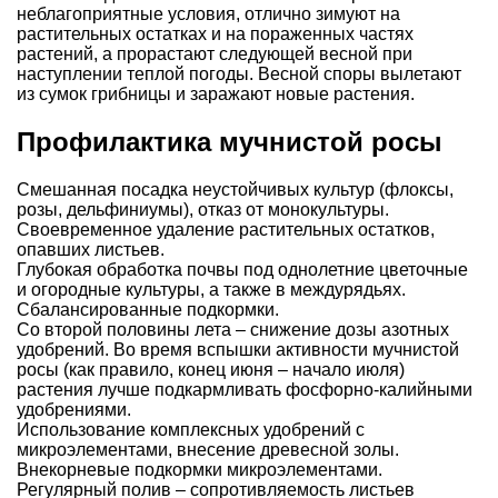
неблагоприятные условия, отлично зимуют на
растительных остатках и на пораженных частях
растений, а прорастают следующей весной при
наступлении теплой погоды. Весной споры вылетают
из сумок грибницы и заражают новые растения.
Профилактика мучнистой росы
Смешанная посадка неустойчивых культур (флоксы,
розы, дельфиниумы), отказ от монокультуры.
Своевременное удаление растительных остатков,
опавших листьев.
Глубокая обработка почвы под однолетние цветочные
и огородные культуры, а также в междурядьях.
Сбалансированные подкормки.
Со второй половины лета – снижение дозы азотных
удобрений. Во время вспышки активности мучнистой
росы (как правило, конец июня – начало июля)
растения лучше подкармливать фосфорно-калийными
удобрениями.
Использование комплексных удобрений с
микроэлементами, внесение древесной золы.
Внекорневые подкормки микроэлементами.
Регулярный полив – сопротивляемость листьев