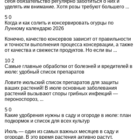
себя обязательство регулярно заботиться о них и
уделять им внимание. Хотя розы требуют большего ...
5
0
Когда и как солить и консервировать огурцы по
Лунному календарю 2026
Конечно, качество консервов зависит от правильности
и точности выполнения процесса консервации, а также
от качества и свежести продуктов. Но если вы ...
10
2
Самые главные обработки от болезней и вредителей в
июле: удобный список препаратов
Ловите июльский список препаратов для защиты
ваших растений! В июле основные заболевания
растений вызывают споры грибных инфекций —
пероноспороз, ...
5
0
Какие удобрения нужны в саду и огороде в июле: план
подкормок и список для всех культур
Июль — один из самых важных месяцев в саду и
огороде. В это время растения активно растут,