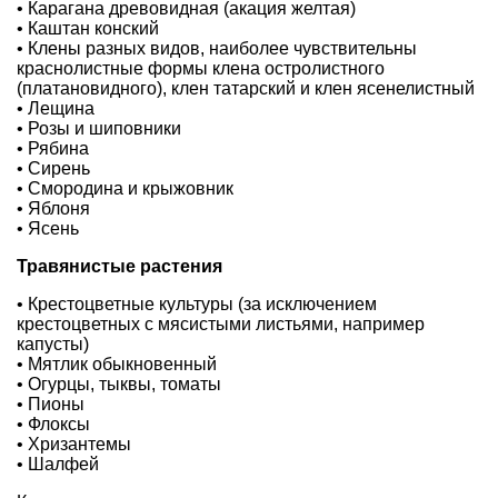
• Карагана древовидная (акация желтая)
• Каштан конский
• Клены разных видов, наиболее чувствительны
краснолистные формы клена остролистного
(платановидного), клен татарский и клен ясенелистный
• Лещина
• Розы и шиповники
• Рябина
• Сирень
• Смородина и крыжовник
• Яблоня
• Ясень
Травянистые растения
• Крестоцветные культуры (за исключением
крестоцветных с мясистыми листьями, например
капусты)
• Мятлик обыкновенный
• Огурцы,
т
ыквы, томаты
• Пионы
• Флоксы
• Хризантемы
• Шалфей