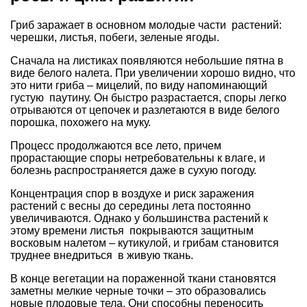
Гриб заражает в основном молодые части растений:
черешки, листья, побеги, зеленые ягоды.
Сначала на листиках появляются небольшие пятна в
виде белого налета. При увеличении хорошо видно, что
это нити гриба – мицелий, по виду напоминающий
густую паутину. Он быстро разрастается, споры легко
отрываются от цепочек и разлетаются в виде белого
порошка, похожего на муку.
Процесс продолжаются все лето, причем
прорастающие споры нетребовательны к влаге, и
болезнь распространяется даже в сухую погоду.
Концентрация спор в воздухе и риск заражения
растений с весны до середины лета постоянно
увеличиваются. Однако у большинства растений к
этому времени листья покрываются защитным
восковым налетом – кутикулой, и грибам становится
труднее внедриться в живую ткань.
В конце вегетации на пораженной ткани становятся
заметны мелкие черные точки – это образовались
новые плодовые тела. Они способны переносить