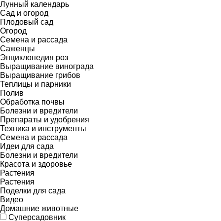
Лунный календарь
Сад и огород
Плодовый сад
Огород
Семена и рассада
Саженцы
Энциклопедия роз
Выращивание винограда
Выращивание грибов
Теплицы и парники
Полив
Обработка почвы
Болезни и вредители
Препараты и удобрения
Техника и инструменты
Семена и рассада
Идеи для сада
Болезни и вредители
Красота и здоровье
Растения
Растения
Поделки для сада
Видео
Домашние животные
Суперсадовник