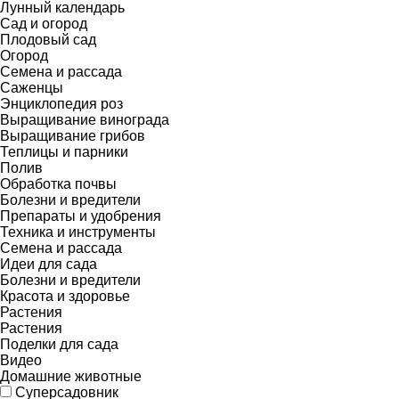
Лунный календарь
Сад и огород
Плодовый сад
Огород
Семена и рассада
Саженцы
Энциклопедия роз
Выращивание винограда
Выращивание грибов
Теплицы и парники
Полив
Обработка почвы
Болезни и вредители
Препараты и удобрения
Техника и инструменты
Семена и рассада
Идеи для сада
Болезни и вредители
Красота и здоровье
Растения
Растения
Поделки для сада
Видео
Домашние животные
Суперсадовник