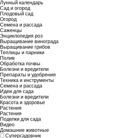
Лунный календарь
Сад и огород
Плодовый сад
Огород
Семена и рассада
Саженцы
Энциклопедия роз
Выращивание винограда
Выращивание грибов
Теплицы и парники
Полив
Обработка почвы
Болезни и вредители
Препараты и удобрения
Техника и инструменты
Семена и рассада
Идеи для сада
Болезни и вредители
Красота и здоровье
Растения
Растения
Поделки для сада
Видео
Домашние животные
Суперсадовник