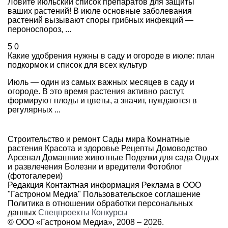
Ловите июльский список препаратов для защиты
ваших растений! В июле основные заболевания
растений вызывают споры грибных инфекций —
пероноспороз, ...
5
0
Какие удобрения нужны в саду и огороде в июле: план
подкормок и список для всех культур
Июль — один из самых важных месяцев в саду и
огороде. В это время растения активно растут,
формируют плоды и цветы, а значит, нуждаются в
регулярных ...
Строительство и ремонт
Сады мира
Комнатные
растения
Красота и здоровье
Рецепты
Домоводство
Арсенал
Домашние животные
Поделки для сада
Отдых
и развлечения
Болезни и вредители
Фотоблог
(фотогалереи)
Редакция
Контактная информация
Реклама в ООО
"Гастроном Медиа"
Пользовательское соглашение
Политика в отношении обработки персональных
данных
Спецпроекты
Конкурсы
© ООО «Гастроном Медиа», 2008 –
2026.