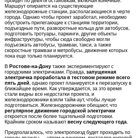
пройдет по девяти остановкам, включая конечные.
Маршрут опирается на существующие
железнодорожные станции, располагающиеся в черте
города. Однако чтобы проект заработал, необходимо
обустроить прилегающие к станциям территории,
подъездные пути, разворотные кольца для автобусов,
подготовить тротуары, паркинги, другие объекты
инфраструктуры, чтобы сюда свободно могли
подъезжать автобусы, трамваи, такси, а также
скоростные трамваи и метробусы, движение которых
пока еще только планируется.
В
Ростове-на-Дону
также экспериментируют с
городскими электричками. Правда,
запущенная
электричка проработала в тестовом режиме всего
пять дней
, однако проект планируется к перезапуску в
ближайщее время. Как утверждается, за это время
стали видны все недостатки проекта, и
железнодорожники взяли тайм-аут, чтобы лучше
подготовиться. Железнодорожники обещают, что
регулярное движение городской электрички
откроется после более тщательной подготовки.
Крайним сроком называют
весну следующего года
.
Предполагалось, что электропоезд будет проходить по
городу дважды — утром и вечером, доставляя жителей