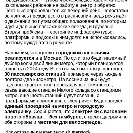
из спальных районов на работу в центр и обратно.
Пока был опробован только вечерний рейс. Недостатки
выявились прежде всего в расписании, ведь речь идёт
о движении по путям общего пользования, по которым
идут и дальние пассажирские поезда, и грузовые.
Вторая проблема — состояние инфраструктуры:
платформы и подходы к ним долго не использовались,
поэтому нуждаются в ремонте.
Напомним, что
проект городской электрички
реализуется и в Москве
. По сути, это будет наземный
дублер кольцевой линии метро, который планируется
открыть в 2014 году. Всего на малом кольце построят
30 пассажирских станций
: примерно через каждые
полтора-два километра. На восьми из них будут
сделаны транспортно-пересадочные комплексы,
свызывающие станции Малого кольца со станциями
метро, еще шесть станций будут связаны с
платформами пригородных электричек. Будет введен
единый проездной на метро и городскую
электричку
. Сообщается, что
электрички с вагонами
нового образца
—
без тамбуров
, с тремя дверьми по
обе стороны и
местами для велосипедов
.
Иллюстрации к материалу: shutterstock