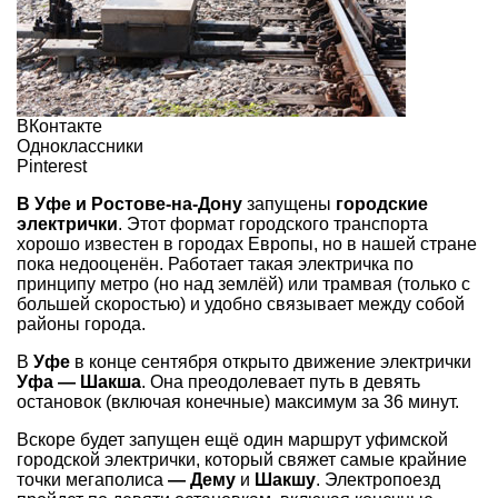
ВКонтакте
Одноклассники
Pinterest
В Уфе и Ростове-на-Дону
запущены
городские
электрички
. Этот формат городского транспорта
хорошо известен в городах Европы, но в нашей стране
пока недооценён. Работает такая электричка по
принципу метро (но над землёй) или трамвая (только с
большей скоростью) и удобно связывает между собой
районы города.
В
Уфе
в конце сентября открыто движение электрички
Уфа — Шакша
. Она преодолевает путь в девять
остановок (включая конечные) максимум за 36 минут.
Вскоре будет запущен ещё один маршрут уфимской
городской электрички, который свяжет самые крайние
точки мегаполиса
—
Дему
и
Шакшу
. Электропоезд