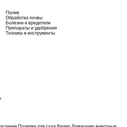
Полив
Обработка почвы
Болезни и вредители
Препараты и удобрения
Техника и инструменты
а
астения
Поделки для сада
Видео
Домашние животные