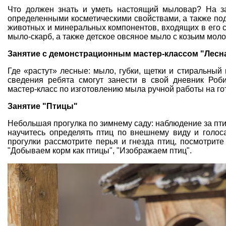
Что должен знать и уметь настоящий мыловар? На з
определенными косметическими свойствами, а также под
животных и минеральных компонентов, входящих в его с
мыло-скарб, а также детское овсяное мыло с козьим моло
Занятие с демонстрационным мастер-классом "Лесна
Где «растут» лесные: мыло, губки, щетки и стиральн
сведения ребята смогут занести в свой дневник Роб
мастер-класс по изготовлению мыла ручной работы на г
Занятие "Птицы"
Небольшая прогулка по зимнему саду: наблюдение за птиц
научитесь определять птиц по внешнему виду и голоса
прогулки рассмотрите перья и гнезда птиц, посмотрит
"Добываем корм как птицы", "Изображаем птиц".