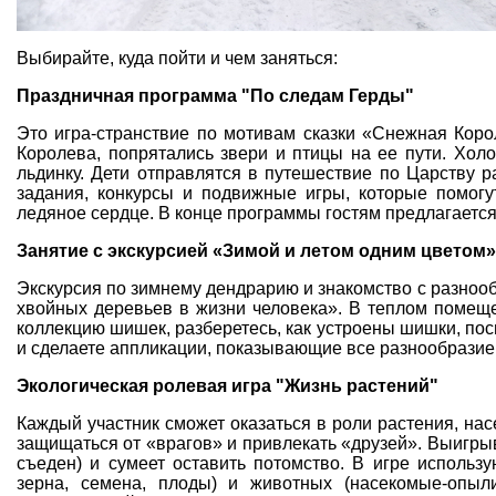
Выбирайте, куда пойти и чем заняться:
Праздничная программа "По следам Герды"
Это игра-странствие по мотивам сказки «Снежная Кор
Королева, попрятались звери и птицы на ее пути. Холо
льдинку. Дети отправлятся в путешествие по Царству р
задания, конкурсы и подвижные игры, которые помог
ледяное сердце. В конце программы гостям предлагаетс
Занятие с экскурсией «Зимой и летом одним цветом»
Экскурсия по зимнему дендрарию и знакомство с разноо
хвойных деревьев в жизни человека». В теплом помещ
коллекцию шишек, разберетесь, как устроены шишки, по
и сделаете аппликации, показывающие все разнообразие
Экологическая ролевая игра "Жизнь растений"
Каждый участник сможет оказаться в роли растения, нас
защищаться от «врагов» и привлекать «друзей». Выигрывае
съеден) и сумеет оставить потомство. В игре использ
зерна, семена, плоды) и животных (насекомые-опыл