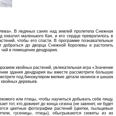
олева». В ледяных санях над землей пролетела Снежная
д охватил маленького Кая, и его сердце превратилось в
астений, чтобы его спасти. В программе познавательные
ут добраться до дворца Снежной Королевы и растопить
я чай в помещении дендрария.
бразием хвойных растений, увлекательная игра «Значение
ении здания дендрария вы вместе рассмотрите большую
смотрите под бинокуляром мелкие детали хвоинок и шишек
 хвойных деревьев.
екомого или птицы, чтобы научиться добывать себе пищу,
т тот, кто доживет до конца сезона (не завянет, не будет
уются цветные фотографии растений (цветки, пыльцевые
ители, гусеницы, птицы), обыгрываются сюжеты из их