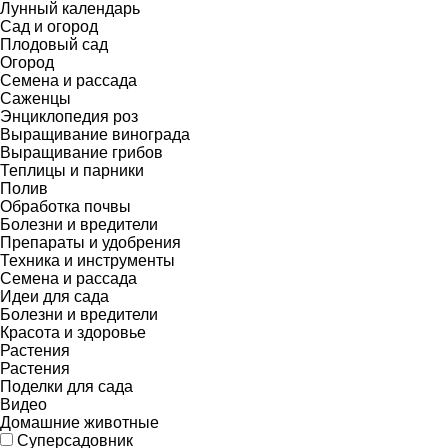
Лунный календарь
Сад и огород
Плодовый сад
Огород
Семена и рассада
Саженцы
Энциклопедия роз
Выращивание винограда
Выращивание грибов
Теплицы и парники
Полив
Обработка почвы
Болезни и вредители
Препараты и удобрения
Техника и инструменты
Семена и рассада
Идеи для сада
Болезни и вредители
Красота и здоровье
Растения
Растения
Поделки для сада
Видео
Домашние животные
Суперсадовник