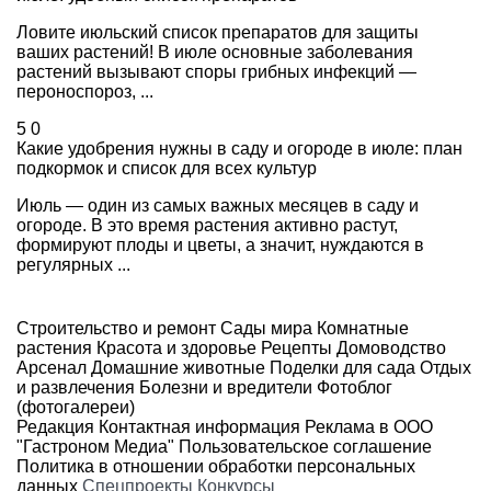
Ловите июльский список препаратов для защиты
ваших растений! В июле основные заболевания
растений вызывают споры грибных инфекций —
пероноспороз, ...
5
0
Какие удобрения нужны в саду и огороде в июле: план
подкормок и список для всех культур
Июль — один из самых важных месяцев в саду и
огороде. В это время растения активно растут,
формируют плоды и цветы, а значит, нуждаются в
регулярных ...
Строительство и ремонт
Сады мира
Комнатные
растения
Красота и здоровье
Рецепты
Домоводство
Арсенал
Домашние животные
Поделки для сада
Отдых
и развлечения
Болезни и вредители
Фотоблог
(фотогалереи)
Редакция
Контактная информация
Реклама в ООО
"Гастроном Медиа"
Пользовательское соглашение
Политика в отношении обработки персональных
данных
Спецпроекты
Конкурсы