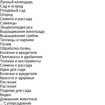
Лунный календарь
Сад и огород
Плодовый сад
Огород
Семена и рассада
Саженцы
Энциклопедия роз
Выращивание винограда
Выращивание грибов
Теплицы и парники
Полив
Обработка почвы
Болезни и вредители
Препараты и удобрения
Техника и инструменты
Семена и рассада
Идеи для сада
Болезни и вредители
Красота и здоровье
Растения
Растения
Поделки для сада
Видео
Домашние животные
Суперсадовник