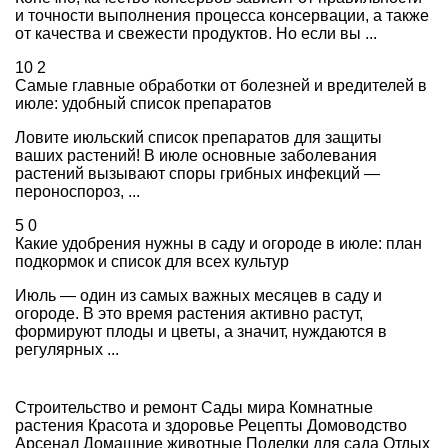
и точности выполнения процесса консервации, а также
от качества и свежести продуктов. Но если вы ...
10
2
Самые главные обработки от болезней и вредителей в
июле: удобный список препаратов
Ловите июльский список препаратов для защиты
ваших растений! В июле основные заболевания
растений вызывают споры грибных инфекций —
пероноспороз, ...
5
0
Какие удобрения нужны в саду и огороде в июле: план
подкормок и список для всех культур
Июль — один из самых важных месяцев в саду и
огороде. В это время растения активно растут,
формируют плоды и цветы, а значит, нуждаются в
регулярных ...
Строительство и ремонт
Сады мира
Комнатные
растения
Красота и здоровье
Рецепты
Домоводство
Арсенал
Домашние животные
Поделки для сада
Отдых