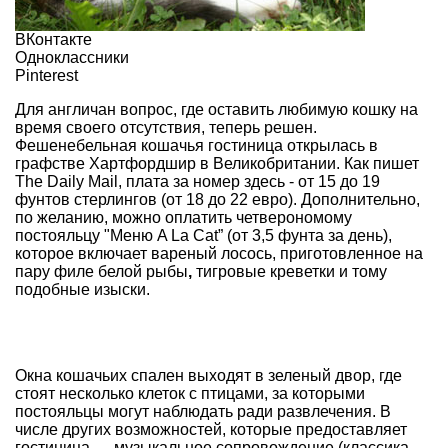
ВКонтакте
Одноклассники
Pinterest
Для англичан вопрос, где оставить любимую кошку на
время своего отсутствия, теперь решен.
Фешенебельная кошачья гостиница открылась в
графстве Хартфордшир в Великобритании. Как пишет
The Daily Mail
, плата за номер здесь - от 15 до 19
фунтов стерлингов (от 18 до 22 евро). Дополнительно,
по желанию, можно оплатить четверономому
постояльцу "Меню
A La Cat”
(от 3,5 фунта за день),
которое включает
вареный лосось, приготовленное на
пару филе белой рыбы
,
тигровые креветки и тому
подобные изыски.
Окна кошачьих спален выходят в зеленый двор, где
стоят несколько клеток с птицами, за которыми
постояльцы могут наблюдать ради развлечения. В
числе других возможностей, которые предоставляет
гостиница — музыкальное сопровождение (классика