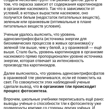
том, что окраска зависит от содержания каротиноидов
в организме насекомого. Так что в зависимости от
условий, в которых вырастили насекомое, оно
получится белым (недостаток питательных веществ),
зеленым или оранжевым (оптимальные в плане
питательных веществ условия).
Ученым удалось выяснить, что уровень
аденозинтрифосфата (источника энергии для
биохимических процессов в живых организмах) у
зеленой тли выше, чем у белой, а у оранжевой — ещё
выше. Стало быть, уровень каротиноидов в организме
насекомого прямо пропорционален уровню источника
энергии, которая отвечает за интенсивность
производства каротиноидов.
Далее выяснилось, что уровень аденозинтрифосфатов
в оранжевой тле увеличивался, если её поместить на
свет. По совокупности этих наблюдений ученые
сделали вывод, что
в организме тли происходит
процесс фотосинтеза
.
Впрочем, школьные учебники переписывать ещё рано:
выводы учёные о способности тли к фотосинтезу уже
подвергнуты критике со стороны других учёных. И