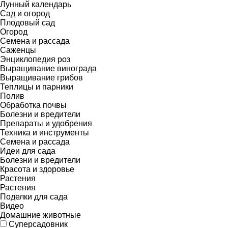
Лунный календарь
Сад и огород
Плодовый сад
Огород
Семена и рассада
Саженцы
Энциклопедия роз
Выращивание винограда
Выращивание грибов
Теплицы и парники
Полив
Обработка почвы
Болезни и вредители
Препараты и удобрения
Техника и инструменты
Семена и рассада
Идеи для сада
Болезни и вредители
Красота и здоровье
Растения
Растения
Поделки для сада
Видео
Домашние животные
Суперсадовник