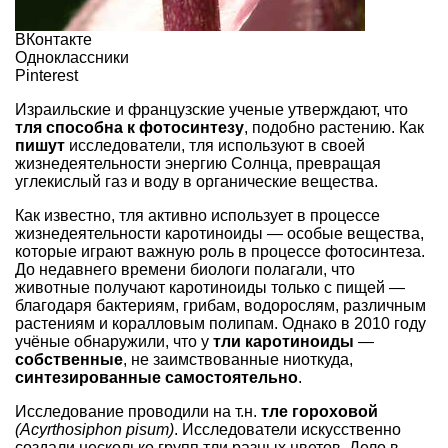
ВКонтакте
Одноклассники
Pinterest
Израильские и французские ученые утверждают, что
тля способна к фотосинтезу
, подобно растению. Как
пишут
исследователи, тля используют в своей
жизнедеятельности энергию Солнца, превращая
углекислый газ и воду в органические вещества.
Как известно, тля активно использует в процессе
жизнедеятельности каротиноиды — особые вещества,
которые играют важную роль в процессе фотосинтеза.
До недавнего времени биологи полагали, что
животные получают каротиноиды только с пищей —
благодаря бактериям, грибам, водорослям, различным
растениям и коралловым полипам. Однако в 2010 году
учёные обнаружили, что у
тли каротиноиды
—
собственные
, не заимствованные ниоткуда,
синтезированные самостоятельно
.
Исследование проводили на т.н.
тле гороховой
(Acyrthosiphon pisum)
. Исследователи искусственно
создали несколько групп тли разных цветов. Дело в