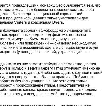
таются принадлещими монарху. Это объясняется тем, что
ством и желанным блюдом на королевском столе. За
должен был следить специальный королевский
ка в процессе кольцевания также участвовали две
одельная
Vinters
и красильная
Dyers
.
и факультета зоологии Оксфордского университета
изких деревянных лодках под флагом с вензелем
шивал, измерял объем головы и длину клюва,
е болезней или повреждений — оказывал необходимую
писчик и его помощники, одетые с специальную в алую
ихцветов (у виноделов — синий, у красильщиков —
да кто-то из них заметит лебединое семейство, дается
ерут в кольцо и ведут к берегу. Птиц отмечают именно на
у это сделать труднее). Чтобы совладать с крупной птицей
, садятся сверху — это обычная практика. Пойманные
братно без кольцевания, на них остаются только
озраст и происхождение птицы. Представители же
собственные кольца: красильщики — одно, а виноделы —
ратно в реку, и всегда все семейство одновременно,