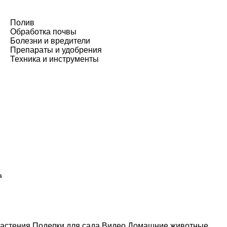
Полив
Обработка почвы
Болезни и вредители
Препараты и удобрения
Техника и инструменты
а
астения
Поделки для сада
Видео
Домашние животные