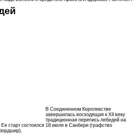
дей
В Соединенном Королевстве
завершилась восходящая к ХII веку
традиционная перепись лебедей на
 Ее старт состоялся 18 июля в Санбери (графство
фордшир).