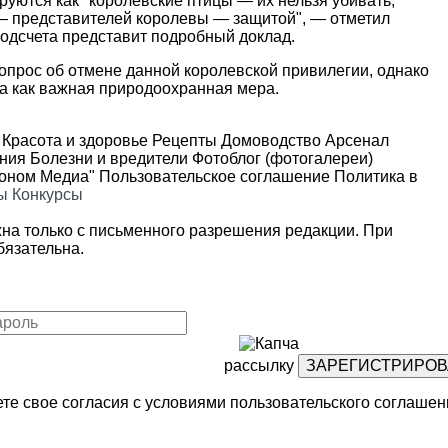
уются как "королевские птицы — их нельзя убивать,
 — представителей королевы — защитой", — отметил
подсчета представит подробный доклад.
опрос об отмене данной королевской привилегии, однако
а как важная природоохранная мера.
Красота и здоровье
Рецепты
Домоводство
Арсенал
ения
Болезни и вредители
Фотоблог (фотогалереи)
роном Медиа"
Пользовательское соглашение
Политика в
ы
Конкурсы
на только с письменного разрешения редакции. При
язательна.
рассылку
те свое согласия с условиями
пользовательского соглашен