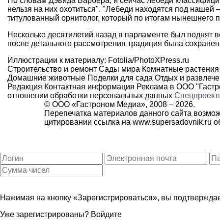
По словам Дэвида Барбера, и сейчас лебеди классифицир
нельзя на них охотиться". "Лебеди находятся под нашей
титулованный орнитолог, который по итогам нынешнего 
Несколько десятилетий назад в парламенте был поднят в
после детального рассмотрения традиция была сохранен
Иллюстрации к материалу: Fotolia/PhotoXPress.ru
Строительство и ремонт
Сады мира
Комнатные растения
Домашние животные
Поделки для сада
Отдых и развлеч
Редакция
Контактная информация
Реклама в ООО "Гаст
отношении обработки персональных данных
Спецпроект
© ООО «Гастроном Медиа», 2008 –
2026.
Перепечатка материалов данного сайта возмож
цитировании ссылка на
www.supersadovnik.ru
об
Нажимая на кнопку «Зарегистрироваться», вы подтверждае
Уже зарегистрированы?
Войдите