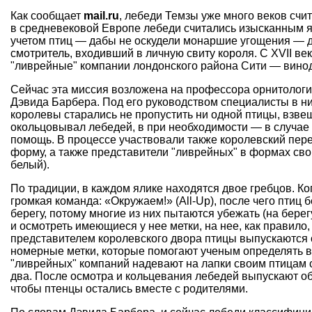
Как сообщает
mail.ru
, лебеди Темзы уже много веков счи
в средневековой Европе лебеди считались изысканным я
учетом птиц — дабы не оскудели монаршие угощения — 
смотритель, входивший в личную свиту короля. С XVII ве
"ливрейные" компании лондонского района Сити — вин
Сейчас эта миссия возложена на профессора орнитологи
Дэвида Барбера. Под его руководством специалисты в н
королевы старались не пропустить ни одной птицы, взве
окольцовывал лебедей, в при необходимости — в случа
помощь. В процессе участвовали также королевский пере
форму, а также представители "ливрейных" в формах сво
белый).
По традиции, в каждом ялике находятся двое гребцов. Ког
громкая команда: «Окружаем!» (All-Up), после чего птиц б
берегу, потому многие из них пытаются убежать (на берег
и осмотреть имеющиеся у нее метки, на нее, как правило
представителем королевского двора птицы выпускаются о
номерные метки, которые помогают ученым определять в
"ливрейных" компаний надевают на лапки своим птицам 
два. После осмотра и кольцевания лебедей выпускают об
чтобы птенцы остались вместе с родителями.