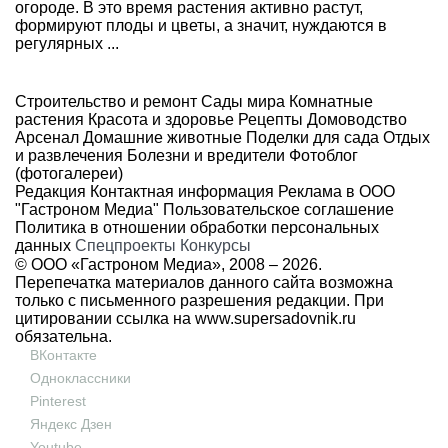
огороде. В это время растения активно растут,
формируют плоды и цветы, а значит, нуждаются в
регулярных ...
Строительство и ремонт
Сады мира
Комнатные
растения
Красота и здоровье
Рецепты
Домоводство
Арсенал
Домашние животные
Поделки для сада
Отдых
и развлечения
Болезни и вредители
Фотоблог
(фотогалереи)
Редакция
Контактная информация
Реклама в ООО
"Гастроном Медиа"
Пользовательское соглашение
Политика в отношении обработки персональных
данных
Спецпроекты
Конкурсы
© ООО «Гастроном Медиа», 2008 –
2026.
Перепечатка материалов данного сайта возможна
только с письменного разрешения редакции. При
цитировании ссылка на
www.supersadovnik.ru
обязательна.
ВКонтакте
Одноклассники
Pinterest
Яндекс Дзен
Youtube