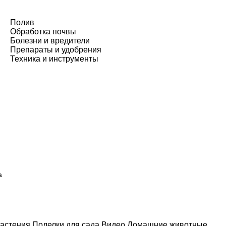
Полив
Обработка почвы
Болезни и вредители
Препараты и удобрения
Техника и инструменты
а
астения
Поделки для сада
Видео
Домашние животные