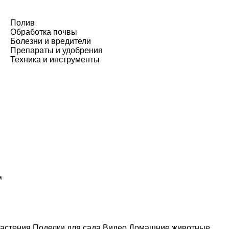
Полив
Обработка почвы
Болезни и вредители
Препараты и удобрения
Техника и инструменты
а
астения
Поделки для сада
Видео
Домашние животные