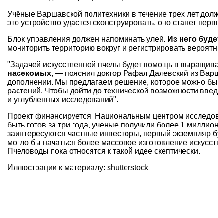
Учёные Варшавской политехники в течение трех лет долж
это устройство удастся сконструировать, оно станет пер
Блок управления должен напоминать улей.
Из него буд
мониторить территорию вокруг и регистрировать вероятн
"Задачей искусственной пчелы будет помощь в выращива
насекомых
, — пояснил доктор Рафал Далевский из Варш
дополнении. Мы предлагаем решение, которое можно бы
растений. Чтобы дойти до технической возможности введ
и углубленных исследований".
Проект финансируется Национальным центром исследова
быть готов за три года, ученые получили более 1 миллион
заинтересуются частные инвесторы, первый экземпляр б
могло бы начаться более массовое изготовление искусст
Пчеловоды пока относятся к такой идее скептически.
Иллюстрации к материалу: shutterstock