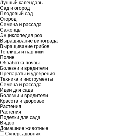
Лунный календарь
Сад и огород
Плодовый сад
Огород
Семена и рассада
Саженцы
Энциклопедия роз
Выращивание винограда
Выращивание грибов
Теплицы и парники
Полив
Обработка почвы
Болезни и вредители
Препараты и удобрения
Техника и инструменты
Семена и рассада
Идеи для сада
Болезни и вредители
Красота и здоровье
Растения
Растения
Поделки для сада
Видео
Домашние животные
Суперсадовник