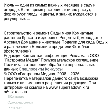
Июль — один из самых важных месяцев в саду и
огороде. В это время растения активно растут,
формируют плоды и цветы, а значит, нуждаются в
регулярных ...
Строительство и ремонт
Сады мира
Комнатные
растения
Красота и здоровье
Рецепты
Домоводство
Арсенал
Домашние животные
Поделки для сада
Отдых
и развлечения
Болезни и вредители
Фотоблог
(фотогалереи)
Редакция
Контактная информация
Реклама в ООО
"Гастроном Медиа"
Пользовательское соглашение
Политика в отношении обработки персональных
данных
Спецпроекты
Конкурсы
© ООО «Гастроном Медиа», 2008 –
2026.
Перепечатка материалов данного сайта возможна
только с письменного разрешения редакции. При
цитировании ссылка на
www.supersadovnik.ru
обязательна.
ВКонтакте
Одноклассники
Pinterest