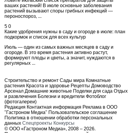
Ловите июльский список препаратов для защиты
ваших растений! В июле основные заболевания
растений вызывают споры грибных инфекций —
пероноспороз, ...
5
0
Какие удобрения нужны в саду и огороде в июле: план
подкормок и список для всех культур
Июль — один из самых важных месяцев в саду и
огороде. В это время растения активно растут,
формируют плоды и цветы, а значит, нуждаются в
регулярных ...
Строительство и ремонт
Сады мира
Комнатные
растения
Красота и здоровье
Рецепты
Домоводство
Арсенал
Домашние животные
Поделки для сада
Отдых
и развлечения
Болезни и вредители
Фотоблог
(фотогалереи)
Редакция
Контактная информация
Реклама в ООО
"Гастроном Медиа"
Пользовательское соглашение
Политика в отношении обработки персональных
данных
Спецпроекты
Конкурсы
© ООО «Гастроном Медиа», 2008 –
2026.