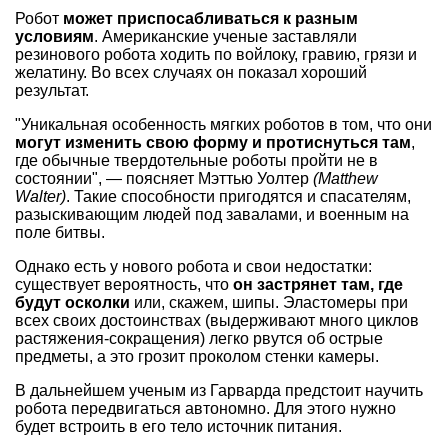
Робот
может приспосабливаться к разным
условиям
. Американские ученые заставляли
резинового робота ходить по войлоку, гравию, грязи и
желатину. Во всех случаях он показал хороший
результат.
"Уникальная особенность мягких роботов в том, что они
могут изменить свою форму и протиснуться там
,
где обычные твердотельные роботы пройти не в
состоянии", — поясняет Мэттью Уолтер
(Matthew
Walter)
. Такие способности пригодятся и спасателям,
разыскивающим людей под завалами, и военным на
поле битвы.
Однако есть у нового робота и свои недостатки:
существует вероятность, что
он застрянет там, где
будут осколки
или, скажем, шипы. Эластомеры при
всех своих достоинствах (выдерживают много циклов
растяжения-сокращения) легко рвутся об острые
предметы, а это грозит проколом стенки камеры.
В дальнейшем ученым из Гарварда предстоит научить
робота передвигаться автономно. Для этого нужно
будет встроить в его тело источник питания.