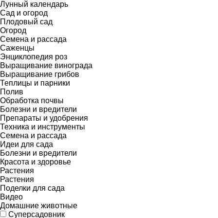
Лунный календарь
Сад и огород
Плодовый сад
Огород
Семена и рассада
Саженцы
Энциклопедия роз
Выращивание винограда
Выращивание грибов
Теплицы и парники
Полив
Обработка почвы
Болезни и вредители
Препараты и удобрения
Техника и инструменты
Семена и рассада
Идеи для сада
Болезни и вредители
Красота и здоровье
Растения
Растения
Поделки для сада
Видео
Домашние животные
Суперсадовник