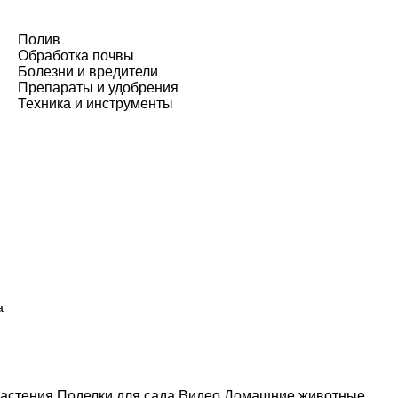
Полив
Обработка почвы
Болезни и вредители
Препараты и удобрения
Техника и инструменты
а
астения
Поделки для сада
Видео
Домашние животные