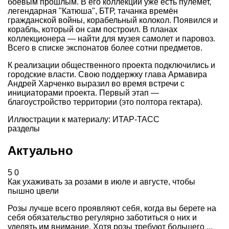
боевым прошлым. В его коллекции уже есть пулемет,
легендарная "Катюша", БТР, тачанка времён
гражданской войны, корабельный колокол. Появился и
корабль, который он сам построил. В планах
коллекционера — найти для музея самолет и паровоз.
Всего в списке экспонатов более сотни предметов.
К реализации общественного проекта подключились и
городские власти. Свою поддержку глава Армавира
Андрей Харченко выразил во время встречи с
инициаторами проекта. Первый этап —
благоустройство территории (это полтора гектара).
Иллюстрации к материалу: ИТАР-ТАСС
разделы
Актуально
5
0
Как ухаживать за розами в июле и августе, чтобы
пышно цвели
Розы лучше всего проявляют себя, когда вы берете на
себя обязательство регулярно заботиться о них и
уделять им внимание. Хотя розы требуют большего ...