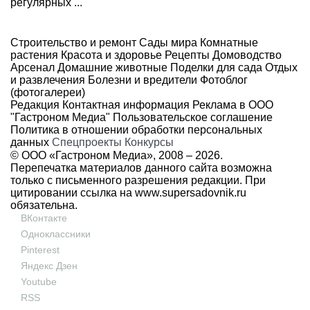
регулярных ...
Строительство и ремонт
Сады мира
Комнатные
растения
Красота и здоровье
Рецепты
Домоводство
Арсенал
Домашние животные
Поделки для сада
Отдых
и развлечения
Болезни и вредители
Фотоблог
(фотогалереи)
Редакция
Контактная информация
Реклама в ООО
"Гастроном Медиа"
Пользовательское соглашение
Политика в отношении обработки персональных
данных
Спецпроекты
Конкурсы
© ООО «Гастроном Медиа», 2008 –
2026.
Перепечатка материалов данного сайта возможна
только с письменного разрешения редакции. При
цитировании ссылка на
www.supersadovnik.ru
обязательна.
ВКонтакте
Одноклассники
Pinterest
Яндекс Дзен
Youtube
RSS