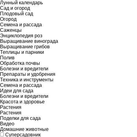
Лунный календарь
Сад и огород
Плодовый сад
Огород
Семена и рассада
Саженцы
Энциклопедия роз
Выращивание винограда
Выращивание грибов
Теплицы и парники
Полив
Обработка почвы
Болезни и вредители
Препараты и удобрения
Техника и инструменты
Семена и рассада
Идеи для сада
Болезни и вредители
Красота и здоровье
Растения
Растения
Поделки для сада
Видео
Домашние животные
Суперсадовник