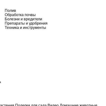
Полив
Обработка почвы
Болезни и вредители
Препараты и удобрения
Техника и инструменты
а
астения
Поделки для сада
Видео
Домашние животные