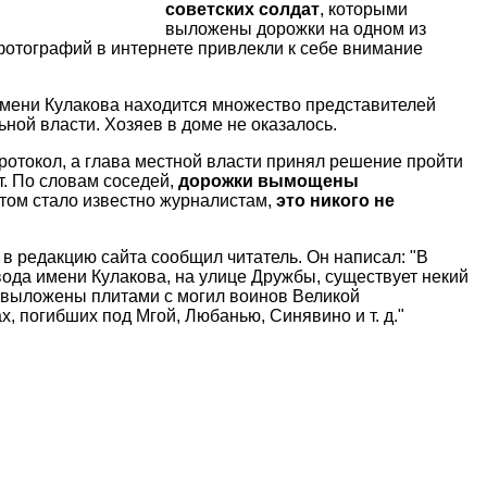
советских солдат
, которыми
выложены дорожки на одном из
 фотографий в интернете привлекли к себе внимание
 имени Кулакова находится множество представителей
ой власти. Хозяев в доме не оказалось.
протокол, а глава местной власти принял решение пройти
ыт. По словам соседей,
дорожки вымощены
 этом стало известно журналистам,
это никого не
в редакцию сайта сообщил читатель. Он написал: "В
вода имени Кулакова, на улице Дружбы, существует некий
о выложены плитами с могил воинов Великой
, погибших под Мгой, Любанью, Синявино и т. д."