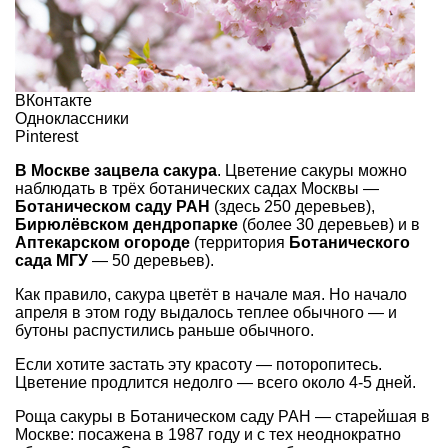
ВКонтакте
Одноклассники
Pinterest
В Москве зацвела сакура
. Цветение сакуры можно
наблюдать в трёх ботанических садах Москвы —
Ботаническом саду РАН
(здесь 250 деревьев),
Бирюлёвском дендропарке
(более 30 деревьев) и в
Аптекарском огороде
(территория
Ботанического
сада МГУ
— 50 деревьев).
Как правило, сакура цветёт в начале мая. Но начало
апреля в этом году выдалось теплее обычного — и
бутоны распустились раньше обычного.
Если хотите застать эту красоту — поторопитесь.
Цветение продлится недолго — всего около 4-5 дней.
Роща сакуры в Ботаническом саду РАН — старейшая в
Москве: посажена в 1987 году и с тех неоднократно