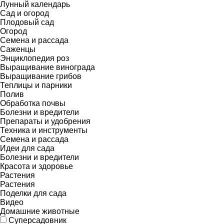
Лунный календарь
Сад и огород
Плодовый сад
Огород
Семена и рассада
Саженцы
Энциклопедия роз
Выращивание винограда
Выращивание грибов
Теплицы и парники
Полив
Обработка почвы
Болезни и вредители
Препараты и удобрения
Техника и инструменты
Семена и рассада
Идеи для сада
Болезни и вредители
Красота и здоровье
Растения
Растения
Поделки для сада
Видео
Домашние животные
Суперсадовник