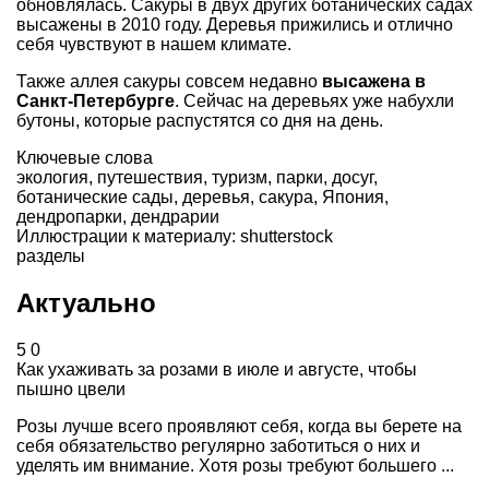
обновлялась. Сакуры в двух других ботанических садах
высажены в 2010 году. Деревья прижились и отлично
себя чувствуют в нашем климате.
Также аллея сакуры совсем недавно
высажена в
Санкт-Петербурге
. Сейчас на деревьях уже набухли
бутоны, которые распустятся со дня на день.
Ключевые слова
экология
,
путешествия
,
туризм
,
парки
,
досуг
,
ботанические сады
,
деревья
,
сакура
,
Япония
,
дендропарки
,
дендрарии
Иллюстрации к материалу: shutterstock
разделы
Актуально
5
0
Как ухаживать за розами в июле и августе, чтобы
пышно цвели
Розы лучше всего проявляют себя, когда вы берете на
себя обязательство регулярно заботиться о них и
уделять им внимание. Хотя розы требуют большего ...