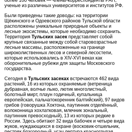
более 100 человек — члены-корреспонденты РАН,
ученые из различных университетов и институтов РФ.
Были приведены такие доводы: на территории
Щёкинского и Одоевского районов Тульской области
расположены уникальные природные объекты и
лесные экосистемы, которые необходимо сохранить.
Территория
Тульских засек
представляет собой
крупные связанные между собой старовозрастные
лесные массивы, расположенные на границе
широколиственных лесов и северной лесостепи,
которые использовались в XIV-XVI веках как
оборонительные рубежи для защиты Московского
государства.
Сегодня в
Тульских засеках
встречаются 462 вида
растений, 16 из которых охраняемые (ветреница
дубравная, волчье лыко, лютик многолистный,
болотный мирт, плаун годичный, купальница
европейская, пальчатокоренник балтийский), 97 видов
грибов (говорушка Хоктона, паутинник отделённый,
волоконница хохлатковая, млечник зональный,
паутинник превосходный), 13 из которых редкие в
России. Здесь обитают 32 вида бабочек и четыре вида
жуков, нуждающихся в охране (восковик-отшельник,
пестряк благородный, усач лептура красногрудая,