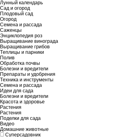
Лунный календарь
Сад и огород
Плодовый сад
Огород
Семена и рассада
Саженцы
Энциклопедия роз
Выращивание винограда
Выращивание грибов
Теплицы и парники
Полив
Обработка почвы
Болезни и вредители
Препараты и удобрения
Техника и инструменты
Семена и рассада
Идеи для сада
Болезни и вредители
Красота и здоровье
Растения
Растения
Поделки для сада
Видео
Домашние животные
Суперсадовник