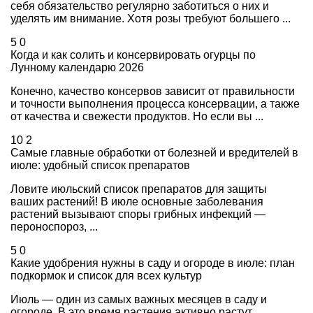
себя обязательство регулярно заботиться о них и
уделять им внимание. Хотя розы требуют большего ...
5
0
Когда и как солить и консервировать огурцы по
Лунному календарю 2026
Конечно, качество консервов зависит от правильности
и точности выполнения процесса консервации, а также
от качества и свежести продуктов. Но если вы ...
10
2
Самые главные обработки от болезней и вредителей в
июле: удобный список препаратов
Ловите июльский список препаратов для защиты
ваших растений! В июле основные заболевания
растений вызывают споры грибных инфекций —
пероноспороз, ...
5
0
Какие удобрения нужны в саду и огороде в июле: план
подкормок и список для всех культур
Июль — один из самых важных месяцев в саду и
огороде. В это время растения активно растут,