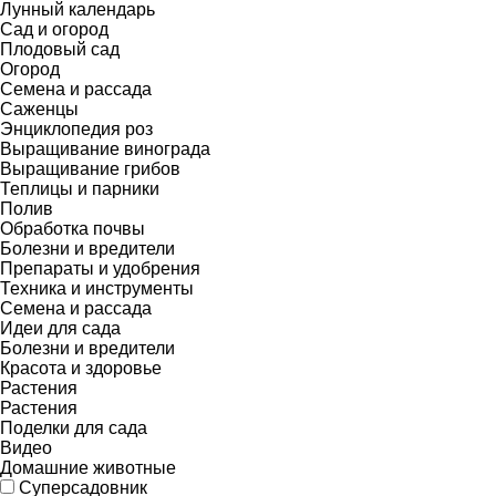
Лунный календарь
Сад и огород
Плодовый сад
Огород
Семена и рассада
Саженцы
Энциклопедия роз
Выращивание винограда
Выращивание грибов
Теплицы и парники
Полив
Обработка почвы
Болезни и вредители
Препараты и удобрения
Техника и инструменты
Семена и рассада
Идеи для сада
Болезни и вредители
Красота и здоровье
Растения
Растения
Поделки для сада
Видео
Домашние животные
Суперсадовник