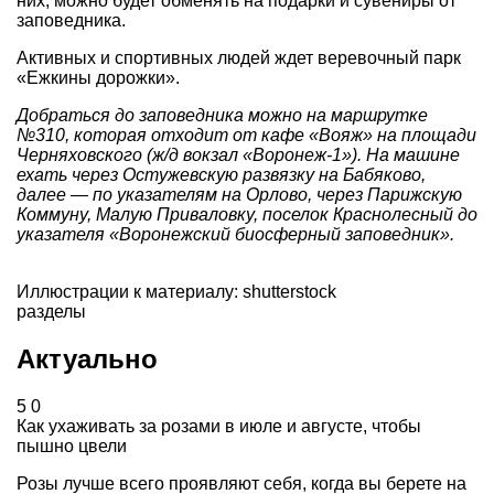
них, можно будет обменять на подарки и сувениры от
заповедника.
Активных и спортивных людей ждет веревочный парк
«Ежкины дорожки».
Добраться до заповедника можно на маршрутке
№310, которая отходит от кафе «Вояж» на площади
Черняховского (ж/д вокзал «Воронеж-1»). На машине
ехать через Остужевскую развязку на Бабяково,
далее — по указателям на Орлово, через Парижскую
Коммуну, Малую Приваловку, поселок Краснолесный до
указателя «Воронежский биосферный заповедник».
Иллюстрации к материалу: shutterstock
разделы
Актуально
5
0
Как ухаживать за розами в июле и августе, чтобы
пышно цвели
Розы лучше всего проявляют себя, когда вы берете на