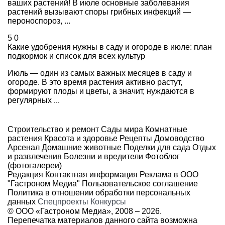
ваших растений! В июле основные заболевания
растений вызывают споры грибных инфекций —
пероноспороз, ...
5
0
Какие удобрения нужны в саду и огороде в июле: план
подкормок и список для всех культур
Июль — один из самых важных месяцев в саду и
огороде. В это время растения активно растут,
формируют плоды и цветы, а значит, нуждаются в
регулярных ...
Строительство и ремонт
Сады мира
Комнатные
растения
Красота и здоровье
Рецепты
Домоводство
Арсенал
Домашние животные
Поделки для сада
Отдых
и развлечения
Болезни и вредители
Фотоблог
(фотогалереи)
Редакция
Контактная информация
Реклама в ООО
"Гастроном Медиа"
Пользовательское соглашение
Политика в отношении обработки персональных
данных
Спецпроекты
Конкурсы
© ООО «Гастроном Медиа», 2008 –
2026.
Перепечатка материалов данного сайта возможна