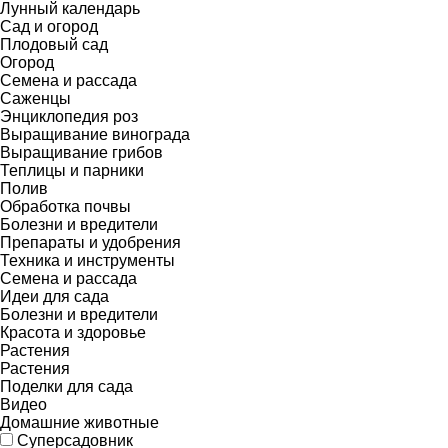
Лунный календарь
Сад и огород
Плодовый сад
Огород
Семена и рассада
Саженцы
Энциклопедия роз
Выращивание винограда
Выращивание грибов
Теплицы и парники
Полив
Обработка почвы
Болезни и вредители
Препараты и удобрения
Техника и инструменты
Семена и рассада
Идеи для сада
Болезни и вредители
Красота и здоровье
Растения
Растения
Поделки для сада
Видео
Домашние животные
Суперсадовник