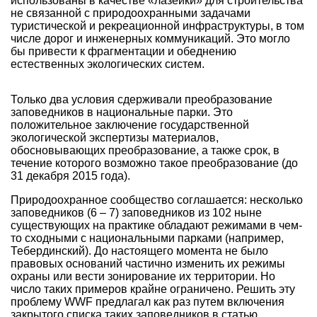
использованы в качестве «лазейки» для строительства
не связанной с природоохранными задачами
туристической и рекреационной инфраструктуры, в том
числе дорог и инженерных коммуникаций. Это могло
бы привести к фрагментации и обеднению
естественных экологических систем.
Только два условия сдерживали преобразование
заповедников в национальные парки. Это
положительное заключение государственной
экологической экспертизы материалов,
обосновывающих преобразование, а также срок, в
течение которого возможно такое преобразование (до
31 декабря 2015 года).
Природоохранное сообщество соглашается: несколько
заповедников (6 – 7) заповедников из 102 ныне
существующих на практике обладают режимами в чем-
то сходными с национальными парками (например,
Тебердинский). До настоящего момента не было
правовых оснований частично изменить их режимы
охраны или вести зонирование их территории. Но
число таких примеров крайне ограничено. Решить эту
проблему WWF предлагал как раз путем включения
закрытого списка таких заповедников в статью,