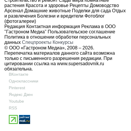
Строительство и ремонт
Сады мира
Комнатные
растения
Красота и здоровье
Рецепты
Домоводство
Арсенал
Домашние животные
Поделки для сада
Отдых
и развлечения
Болезни и вредители
Фотоблог
(фотогалереи)
Редакция
Контактная информация
Реклама в ООО
"Гастроном Медиа"
Пользовательское соглашение
Политика в отношении обработки персональных
данных
Спецпроекты
Конкурсы
© ООО «Гастроном Медиа», 2008 –
2026.
Перепечатка материалов данного сайта возможна
только с письменного разрешения редакции. При
цитировании ссылка на
www.supersadovnik.ru
обязательна.
ВКонтакте
Одноклассники
Pinterest
Яндекс Дзен
Youtube
RSS